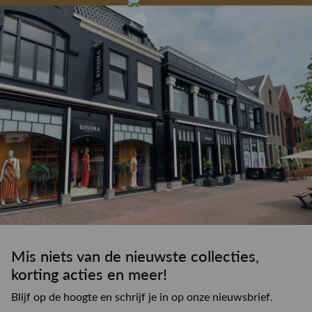
drankje
kledingadvies
de winkel
winkeloppervlak
Mis niets van de nieuwste collecties,
korting acties en meer!
Blijf op de hoogte en schrijf je in op onze nieuwsbrief.