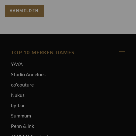
AANMELDEN
TOP 10 MERKEN DAMES
YAYA
Studio Anneloes
co'couture
Nukus
by-bar
Summum
Penn & ink