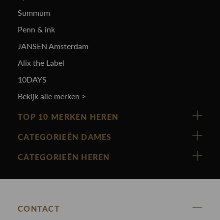
Summum
Penn & ink
JANSEN Amsterdam
Alix the Label
10DAYS
Bekijk alle merken >
TOP 10 MERKEN HEREN
Vanguard
CATEGORIEËN DAMES
Cast Iron
Nieuw binnen
CATEGORIEËN HEREN
Polo Ralph Lauren
Accessoires
Nieuw binnen
Cavallaro
Blazers
Accessoires
State Of Art
Blouses
Broeken
CONTACT
Law of the sea