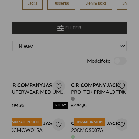
Jacks
Tussenjas
Denim jacks
Shell jack
FILTER
Modelfoto
C.P. COMPANY JAS
C.P. COMPANY JACK
OUTERWEAR MEDIUM
PRO-TEK PRIMALOFT®
JACKET IN DD-SHELL
SILVER BOMBER JACKET
€ 694,95
€ 494,95
NIEUW
C.P. COMPANY JAS
50% SALE IN STORE
C.P. COMPANY JACK
50% SALE IN STORE
20CMOW015A
20CMOS007A