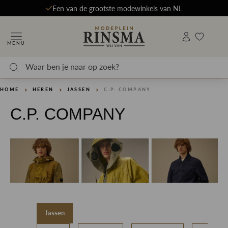
Een van de grootste modewinkels van NL
MENU
HOME
HEREN
JASSEN
C.P. COMPANY
C.P. COMPANY
Jassen