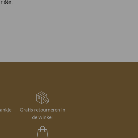
r één!
rankje
Gratis retourneren in
de winkel