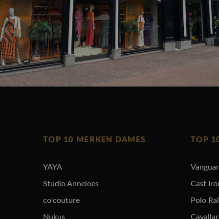
TOP 10 MERKEN DAMES
TOP 1
YAYA
Vangua
Studio Anneloes
Cast Iro
co'couture
Polo Ra
Nukus
Cavalla