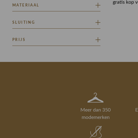
gratis kop 
SLIM FIT
MATERIAAL
STRETCH
SLUITING
STRETCH CORDUROY
KNOOP EN RITSSLUITING
PRIJS
Minimaal
Maximaal
–
Meer dan 350
E
modemerken