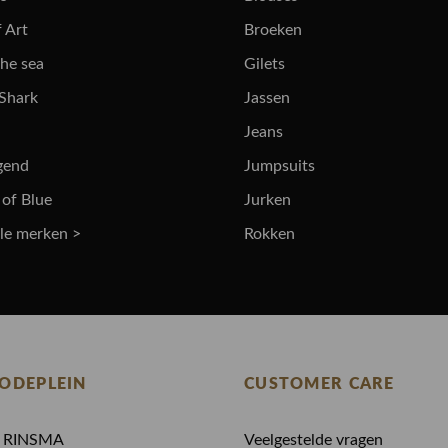
 Art
Broeken
the sea
Gilets
 Shark
Jassen
Jeans
gend
Jumpsuits
 of Blue
Jurken
lle merken >
Rokken
ODEPLEIN
CUSTOMER CARE
N RINSMA
Veelgestelde vragen