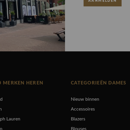
AANMELDEN
0 MERKEN HEREN
CATEGORIEËN DAMES
rd
Nieuw binnen
n
Accessoires
lph Lauren
Blazers
ro
Blouses