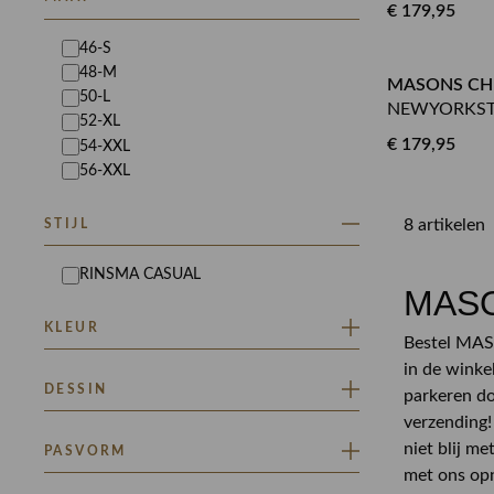
€ 179,95
46-S
48-M
MASONS CH
50-L
NEWYORKST
52-XL
€ 179,95
54-XXL
56-XXL
8 artikelen
STIJL
RINSMA CASUAL
MASO
KLEUR
Bestel MASO
in de winke
BEIGE
BLAUW
DESSIN
parkeren doe
BRUIN
GRIJS
verzending!
GROEN
EFFEN
niet blij me
PASVORM
met ons opn