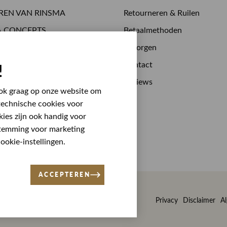
REN VAN RINSMA
Retourneren & Ruilen
A.CONCEPTS
Betaalmethoden
 drinken
Bezorgen
stijden
Contact
!
 bij RINSMA
Reviews
 ook graag op onze website om
technische cookies voor
kies zijn ook handig voor
stemming voor marketing
okie-instellingen.
ACCEPTEREN
Privacy
Disclaimer
A