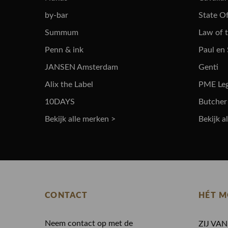
by-bar
State Of
Summum
Law of 
Penn & ink
Paul en
JANSEN Amsterdam
Genti
Alix the Label
PME Le
10DAYS
Butcher
Bekijk alle merken >
Bekijk a
CONTACT
HÉT M
Neem contact op met de
ZIJ VA