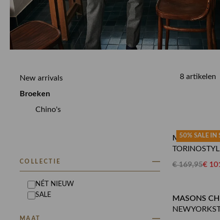
8 artikelen
New arrivals
Broeken
Chino's
50% SALE IN
MASONS CH
TORINOSTYL
COLLECTIE
€ 169,95
€ 10
NÉT NIEUW
SALE
MASONS CH
NEWYORKST
MAAT