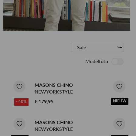
ETEN & DRINKEN >
SHOP SALE
SHOP SALE
Modelfoto
MASONS CHINO
NEWYORKSTYLE
€ 179,95
NIEUW
- 40%
MASONS CHINO
NEWYORKSTYLE