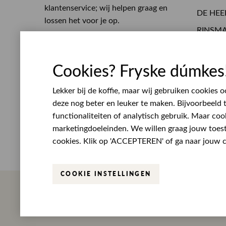
klantenservice; wij helpen graag en
DE HEE
lossen het voor je op.
RINSM
0513 468 050
Eten en
Whatsapp
Opening
service@rinsmamodeplein.nl
Cookies? Fryske dúmkes
Werken
Bezoekadres
Lekker bij de koffie, maar wij gebruiken cookies
Lijnbaan 10
deze nog beter en leuker te maken. Bijvoorbeeld 
8401 VL Gorredijk
functionaliteiten of analytisch gebruik. Maar coo
Plan route
marketingdoeleinden. We willen graag jouw toe
Openingstijden
cookies. Klik op 'ACCEPTEREN' of ga naar jouw co
COOKIE INSTELLINGEN
Betaal eenvoudig en veilig met