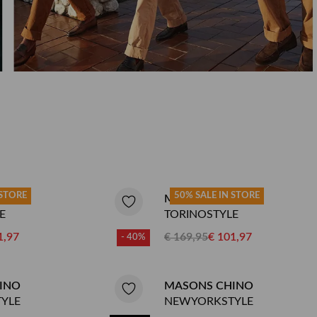
Herenkappers de Vos
 STORE
50% SALE IN STORE
INO
MASONS CHINO
E
TORINOSTYLE
1,97
€ 169,95
€ 101,97
- 40%
INO
MASONS CHINO
YLE
NEWYORKSTYLE