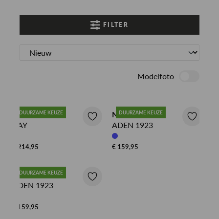
FILTER
Modelfoto
NN07 CHINO
DUURZAME KEUZE
NN07 CHINO
DUURZAME KEUZE
KAY
ADEN 1923
€ 214,95
€ 159,95
NN07 CHINO
DUURZAME KEUZE
ADEN 1923
€ 159,95