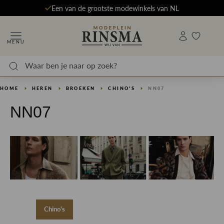
Een van de grootste modewinkels van NL
MENU
HOME
HEREN
BROEKEN
CHINO'S
NN07
NN07
Chino's