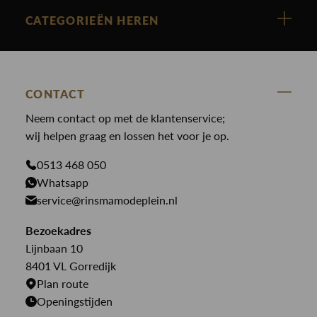
Cast Iron
Nieuw binnen
CATEGORIEËN HEREN
Polo Ralph Lauren
Accessoires
Nieuw binnen
Cavallaro
Blazers
Accessoires
State Of Art
Blouses
CONTACT
Broeken
Law of the sea
Broeken
Neem contact op met de klantenservice;
Colberts
Paul en Shark
wij helpen graag en lossen het voor je op.
Gilets
Giftcards
Genti
Jassen
0513 468 050
Jassen
Whatsapp
PME Legend
Jeans
Overhemden
service@rinsmamodeplein.nl
Butcher of Blue
Jumpsuits
Overshirts
Bezoekadres
Bekijk alle merken >
Jurken
Truien
Lijnbaan 10
Rokken
T-shirts
8401 VL Gorredijk
Plan route
Openingstijden