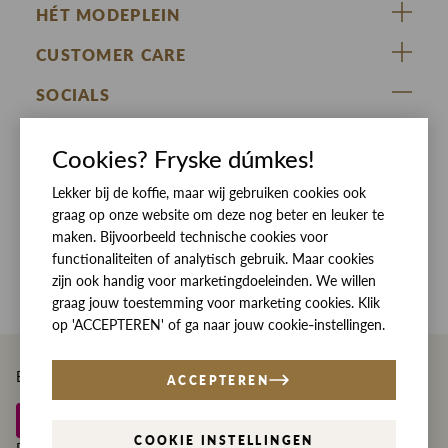
HÉT MODEPLEIN
ZIJ VAN RINSMA
CUSTOMER CARE
DE HEEREN VAN RINSMA
Veelgestelde vragen
SOCIALS
RINSMA.CONCEPTS
Retourneren & Ruilen
ZIJ VAN RINSMA
DE HEEREN VAN RINSMA
Eten en drinken
Cookies? Fryske dúmkes!
Betaalmethoden
Openingstijden
Lekker bij de koffie, maar wij gebruiken cookies ook
Bezorgen
graag op onze website om deze nog beter en leuker te
Werken bij RINSMA
Contact
maken. Bijvoorbeeld technische cookies voor
functionaliteiten of analytisch gebruik. Maar cookies
Reviews
zijn ook handig voor marketingdoeleinden. We willen
graag jouw toestemming voor marketing cookies. Klik
op 'ACCEPTEREN' of ga naar jouw cookie-instellingen.
Betaal eenvoudig en veilig met
ACCEPTEREN
COOKIE INSTELLINGEN