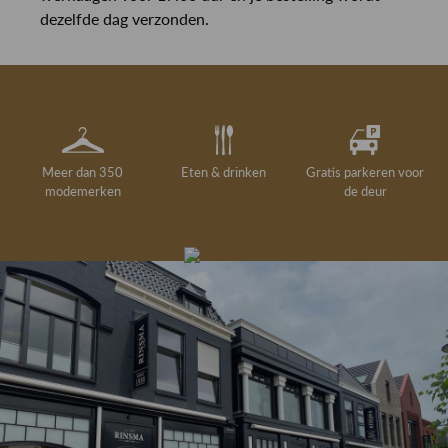
dezelfde dag verzonden.
Meer dan 350
Eten & drinken
Gratis parkeren voor
modemerken
de deur
Gelegenheidskleding
Personal shopping
Gratis koffie of
Gratis retourneren in
Deskundig
Vermaakservice
6000 m²
drankje
kledingadvies
de winkel
winkeloppervlak