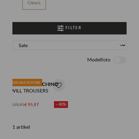
Chino's
FILTER
Modelfoto
50% SALE IN STORE
BRAMS FRUIT CHINO
TWILL TROUSERS
€ 159,95
€ 95,97
- 40%
1 artikel