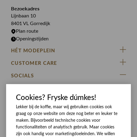
Overshirts
Bekijk alle merken >
Bezoekadres
Jurken
Truien
Lijnbaan 10
Rokken
T-shirts
8401 VL Gorredijk
Plan route
Openingstijden
HÉT MODEPLEIN
ZIJ VAN RINSMA
CUSTOMER CARE
DE HEEREN VAN RINSMA
Veelgestelde vragen
SOCIALS
RINSMA.CONCEPTS
Retourneren & Ruilen
ZIJ VAN RINSMA
DE HEEREN VAN RINSMA
Eten en drinken
Cookies? Fryske dúmkes!
Betaalmethoden
Openingstijden
Bezorgen
Lekker bij de koffie, maar wij gebruiken cookies ook
graag op onze website om deze nog beter en leuker te
Werken bij RINSMA
Contact
maken. Bijvoorbeeld technische cookies voor
Reviews
functionaliteiten of analytisch gebruik. Maar cookies
zijn ook handig voor marketingdoeleinden. We willen