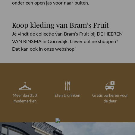
onder een open jas voor naar buiten.
Koop kleding van Bram’s Fruit
Je vindt de collectie van Bram’s Fruit bij DE HEEREN
VAN RINSMA in Gorredijk. Liever online shoppen?
Dat kan ook in onze webshop!
Meer dan 350
Eten & drinken
Gratis parkeren voor
modemerken
de deur
Gelegenheidskleding
Personal shopping
Gratis koffie of
Gratis retourneren in
Deskundig
Vermaakservice
6000 m²
drankje
kledingadvies
de winkel
winkeloppervlak