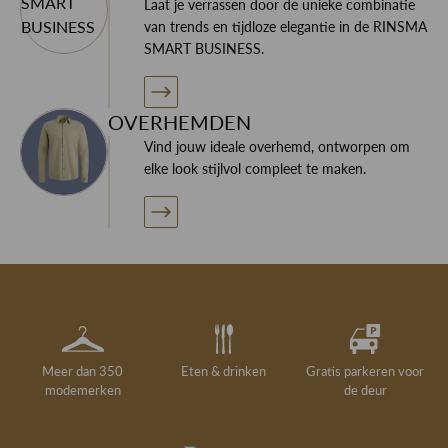
Laat je verrassen door de unieke combinatie
van trends en tijdloze elegantie in de RINSMA
SMART BUSINESS.
OVERHEMDEN
Vind jouw ideale overhemd, ontworpen om
elke look stijlvol compleet te maken.
Meer dan 350
Eten & drinken
Gratis parkeren voor
modemerken
de deur
Gelegenheidskleding
Personal shopping
Gratis koffie of
Gratis retourneren in
Deskundig
Vermaakservice
6000 m²