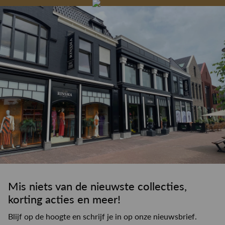
drankje
kledingadvies
de winkel
winkeloppervlak
Mis niets van de nieuwste collecties,
korting acties en meer!
Blijf op de hoogte en schrijf je in op onze nieuwsbrief.