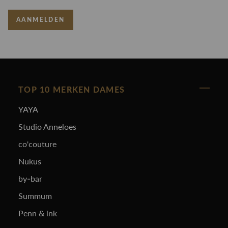
AANMELDEN
TOP 10 MERKEN DAMES
YAYA
Studio Anneloes
co'couture
Nukus
by-bar
Summum
Penn & ink