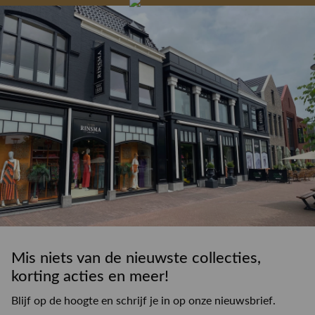
drankje
kledingadvies
de winkel
winkeloppervlak
Mis niets van de nieuwste collecties,
korting acties en meer!
Blijf op de hoogte en schrijf je in op onze nieuwsbrief.