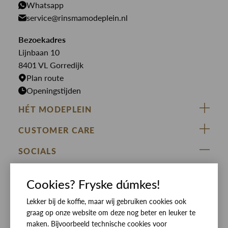
PME Legend
Whatsapp
Jeans
Overhemden
service@rinsmamodeplein.nl
Butcher of Blue
Jumpsuits
Overshirts
Bekijk alle merken >
Bezoekadres
Jurken
Truien
Lijnbaan 10
Rokken
T-shirts
8401 VL Gorredijk
Plan route
Openingstijden
HÉT MODEPLEIN
ZIJ VAN RINSMA
CUSTOMER CARE
DE HEEREN VAN RINSMA
Veelgestelde vragen
SOCIALS
RINSMA.CONCEPTS
Retourneren & Ruilen
ZIJ VAN RINSMA
DE HEEREN VAN RINSMA
Eten en drinken
Cookies? Fryske dúmkes!
Betaalmethoden
Openingstijden
Lekker bij de koffie, maar wij gebruiken cookies ook
Bezorgen
graag op onze website om deze nog beter en leuker te
Werken bij RINSMA
Contact
maken. Bijvoorbeeld technische cookies voor