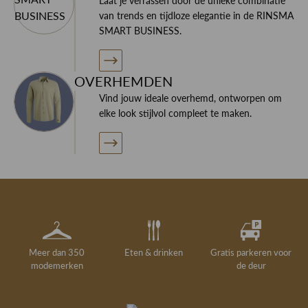
Laat je verrassen door de unieke combinatie
van trends en tijdloze elegantie in de RINSMA
SMART BUSINESS.
OVERHEMDEN
Vind jouw ideale overhemd, ontworpen om
elke look stijlvol compleet te maken.
Meer dan 350
Eten & drinken
Gratis parkeren voor
modemerken
de deur
Gelegenheidskleding
Personal shopping
Gratis koffie of
Gratis retourneren in
Deskundig
Vermaakservice
6000 m²