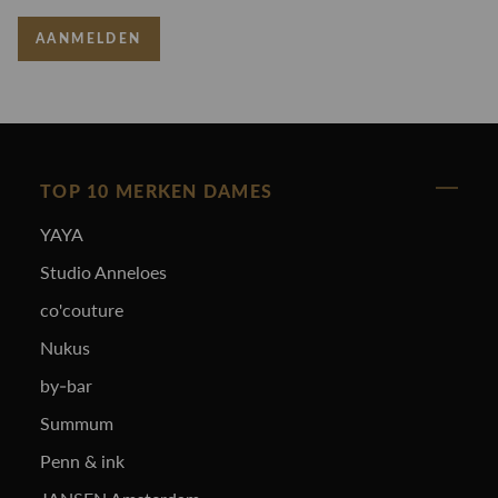
AANMELDEN
TOP 10 MERKEN DAMES
YAYA
Studio Anneloes
co'couture
Nukus
by-bar
Summum
Penn & ink