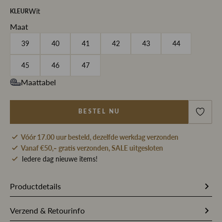
Wit
KLEUR
Maat
39
40
41
42
43
44
45
46
47
Maattabel
BESTEL NU
Vóór 17.00 uur besteld, dezelfde werkdag verzonden
Vanaf €50,- gratis verzonden, SALE uitgesloten
Iedere dag nieuwe items!
Productdetails
Artikelnummer
213311
Verzend & Retourinfo