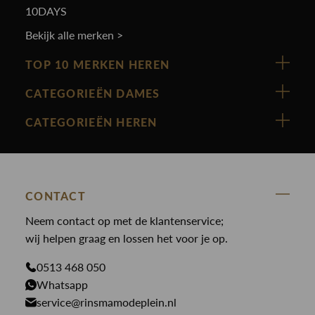
10DAYS
Bekijk alle merken >
TOP 10 MERKEN HEREN
Vanguard
CATEGORIEËN DAMES
Cast Iron
Nieuw binnen
CATEGORIEËN HEREN
Polo Ralph Lauren
Accessoires
Nieuw binnen
Cavallaro
Blazers
Accessoires
State Of Art
Blouses
Broeken
CONTACT
Law of the sea
Broeken
Neem contact op met de klantenservice;
Colberts
Paul en Shark
wij helpen graag en lossen het voor je op.
Gilets
Giftcards
Genti
Jassen
0513 468 050
Jassen
PME Legend
Whatsapp
Jeans
Overhemden
service@rinsmamodeplein.nl
Butcher of Blue
Jumpsuits