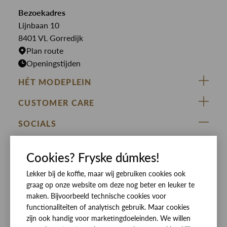
Overshirts
Bekijk alle merken >
Bezoekadres
Jurken
Truien
Lijnbaan 10
Rokken
T-shirts
8401 VL Gorredijk
Plan route
Openingstijden
HÉT MODEPLEIN
ZIJ VAN RINSMA
CUSTOMER CARE
DE HEEREN VAN RINSMA
Veelgestelde vragen
SOCIALS
RINSMA.CONCEPTS
Retourneren & Ruilen
ZIJ VAN RINSMA
DE HEEREN VAN RINSMA
Eten en drinken
Cookies? Fryske dúmkes!
Betaalmethoden
Openingstijden
Lekker bij de koffie, maar wij gebruiken cookies ook
Bezorgen
graag op onze website om deze nog beter en leuker te
Werken bij RINSMA
Contact
maken. Bijvoorbeeld technische cookies voor
functionaliteiten of analytisch gebruik. Maar cookies
Reviews
zijn ook handig voor marketingdoeleinden. We willen