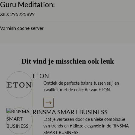
Guru Meditation:
Combineer dit overhemd met een pull-over van Profuomo
of Gran Sasso of juist onder een mooi pak van Corneliani
XID: 295225899
CC en maak het geheel af met een mooie stropdas en
Varnish cache server
pochet.
Wil je meer informatie over dit product of je nieuwe
Dit vind je misschien ook leuk
garderobe? Neem contact op met specialisten!
ETON
Ontdek de perfecte balans tussen stijl en
kwaliteit met de collectie van ETON.
RINSMA SMART BUSINESS
Laat je verrassen door de unieke combinatie
van trends en tijdloze elegantie in de RINSMA
SMART BUSINESS.