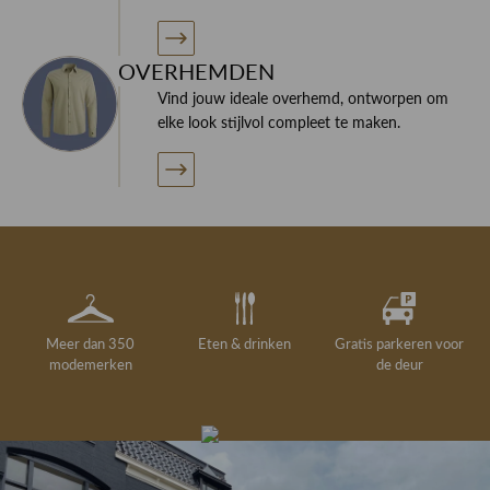
OVERHEMDEN
Vind jouw ideale overhemd, ontworpen om
elke look stijlvol compleet te maken.
Meer dan 350
Eten & drinken
Gratis parkeren voor
modemerken
de deur
Gelegenheidskleding
Personal shopping
Gratis koffie of
Gratis retourneren in
Deskundig
Vermaakservice
6000 m²
drankje
kledingadvies
de winkel
winkeloppervlak