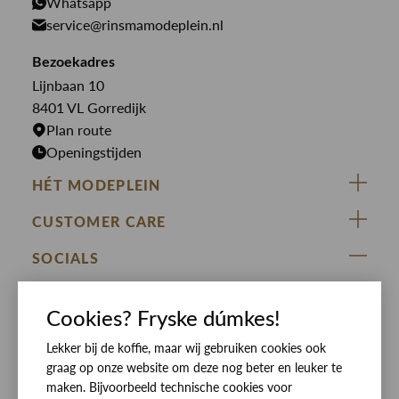
PME Legend
Whatsapp
Jeans
Overhemden
service@rinsmamodeplein.nl
Butcher of Blue
Jumpsuits
Overshirts
Bekijk alle merken >
Bezoekadres
Jurken
Truien
Lijnbaan 10
Rokken
T-shirts
8401 VL Gorredijk
Plan route
Openingstijden
HÉT MODEPLEIN
ZIJ VAN RINSMA
CUSTOMER CARE
DE HEEREN VAN RINSMA
Veelgestelde vragen
SOCIALS
RINSMA.CONCEPTS
Retourneren & Ruilen
ZIJ VAN RINSMA
DE HEEREN VAN RINSMA
Eten en drinken
Betaalmethoden
Cookies? Fryske dúmkes!
Openingstijden
Bezorgen
Lekker bij de koffie, maar wij gebruiken cookies ook
graag op onze website om deze nog beter en leuker te
Werken bij RINSMA
Contact
maken. Bijvoorbeeld technische cookies voor