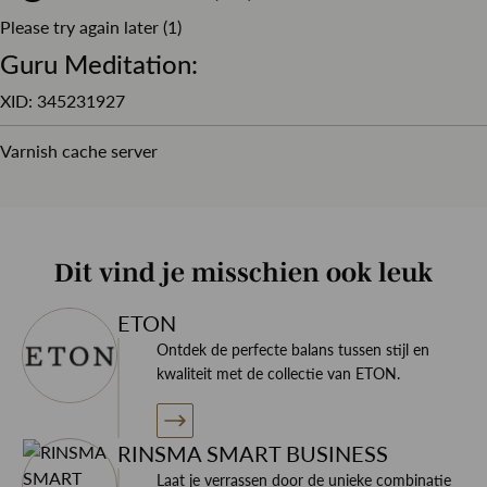
Please try again later (1)
Dit overhemd is gemaakt van 100% katoen wat het
Guru Meditation:
overhemd een zeer hoog draagcomfort geeft, door het
formele uiterlijk kom je netjes voor de dag.
XID: 345231927
Varnish cache server
Style tip
Dit vind je misschien ook leuk
Combineer dit overhemd met een pull-over van Profuomo
ETON
of Gran Sasso of juist onder een mooi pak van Corneliani
Ontdek de perfecte balans tussen stijl en
CC en maak het geheel af met een mooie stropdas en
kwaliteit met de collectie van ETON.
pochet.
RINSMA SMART BUSINESS
Laat je verrassen door de unieke combinatie