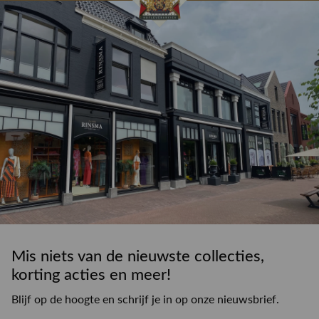
drankje
kledingadvies
de winkel
winkeloppervlak
Mis niets van de nieuwste collecties,
korting acties en meer!
Blijf op de hoogte en schrijf je in op onze nieuwsbrief.