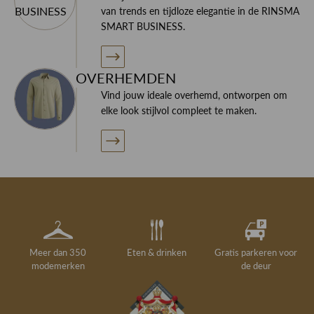
Wil je meer informatie over dit product of je nieuwe
van trends en tijdloze elegantie in de RINSMA
garderobe? Neem contact op met specialisten!
SMART BUSINESS.
OVERHEMDEN
Vind jouw ideale overhemd, ontworpen om
elke look stijlvol compleet te maken.
Meer dan 350
Eten & drinken
Gratis parkeren voor
modemerken
de deur
Gelegenheidskleding
Personal shopping
Gratis koffie of
Gratis retourneren in
Deskundig
Vermaakservice
6000 m²