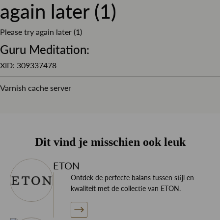
again later (1)
Please try again later (1)
Dit overhemd is gemaakt van 100% katoen wat het
Guru Meditation:
overhemd een zeer hoog draagcomfort geeft, door het
XID: 309337478
formele uiterlijk kom je netjes voor de dag.
Varnish cache server
Style tip
Dit vind je misschien ook leuk
Combineer dit overhemd met een pull-over van Profuomo
ETON
of Gran Sasso of juist onder een mooi pak van Corneliani
Ontdek de perfecte balans tussen stijl en
CC en maak het geheel af met een mooie stropdas en
kwaliteit met de collectie van ETON.
pochet.