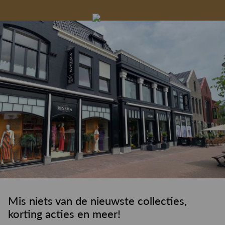
Gelegenheidskleding
Personal shopping
Gratis koffie of
Gratis retourneren in
Deskundig
Vermaakservice
6000 m²
drankje
kledingadvies
de winkel
winkeloppervlak
Mis niets van de nieuwste collecties,
korting acties en meer!