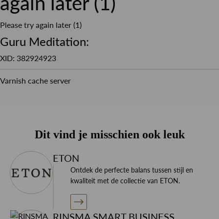
again later (1)
Please try again later (1)
Dit overhemd is gemaakt van 100% katoen wat het
Guru Meditation:
overhemd een zeer hoog draagcomfort geeft, door het
XID: 382924923
formele uiterlijk kom je netjes voor de dag.
Varnish cache server
Style tip
Dit vind je misschien ook leuk
Combineer dit overhemd met een pull-over van Profuomo
ETON
of Gran Sasso of juist onder een mooi pak van Corneliani
Ontdek de perfecte balans tussen stijl en
CC en maak het geheel af met een mooie stropdas en
kwaliteit met de collectie van ETON.
pochet.
RINSMA SMART BUSINESS