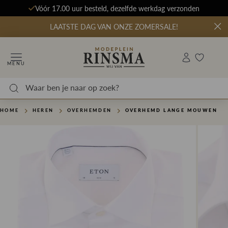
Vóór 17.00 uur besteld, dezelfde werkdag verzonden
LAATSTE DAG VAN ONZE ZOMERSALE!
MENU
HOME
HEREN
OVERHEMDEN
OVERHEMD LANGE MOUWEN