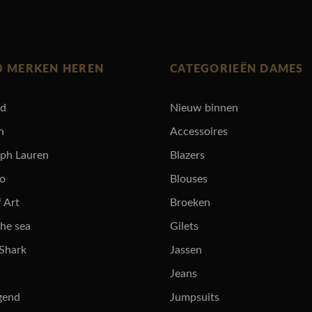
0 MERKEN HEREN
CATEGORIEËN DAMES
rd
Nieuw binnen
n
Accessoires
lph Lauren
Blazers
ro
Blouses
 Art
Broeken
the sea
Gilets
 Shark
Jassen
Jeans
gend
Jumpsuits