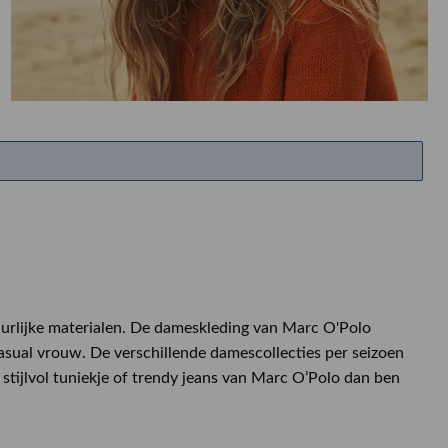
ETEN & DRINKEN >
SHOP SALE
SHOP SALE
uurlijke materialen. De dameskleding van Marc O'Polo
casual vrouw. De verschillende damescollecties per seizoen
stijlvol tuniekje of trendy jeans van Marc O’Polo dan ben