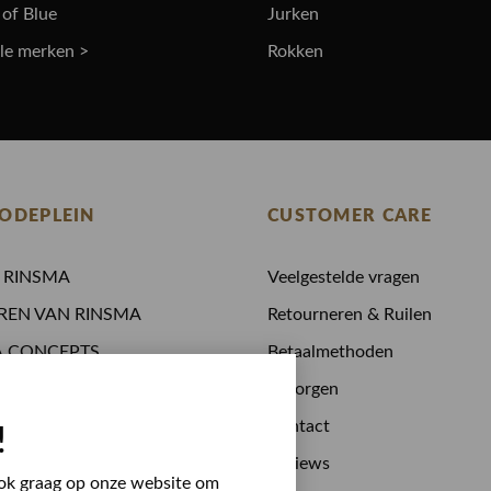
 of Blue
Jurken
lle merken >
Rokken
ODEPLEIN
CUSTOMER CARE
N RINSMA
Veelgestelde vragen
REN VAN RINSMA
Retourneren & Ruilen
A.CONCEPTS
Betaalmethoden
 drinken
Bezorgen
stijden
Contact
!
 bij RINSMA
Reviews
 ook graag op onze website om