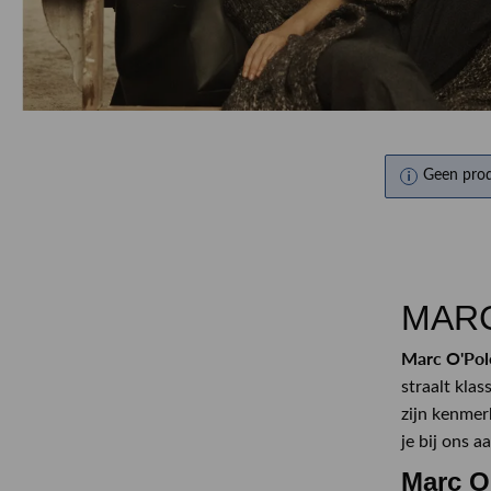
Geen pro
MARC
Marc O'Pol
straalt kla
zijn kenmer
je bij ons a
Marc O