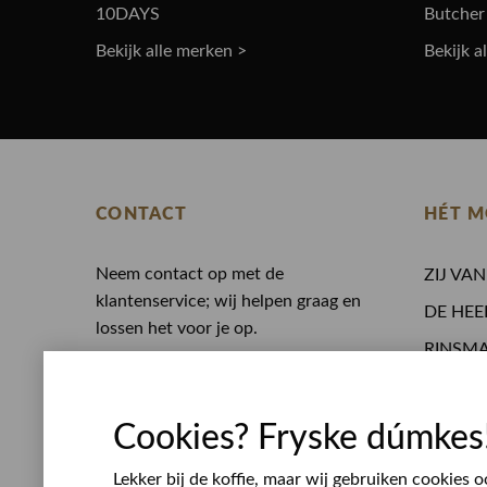
10DAYS
Butcher
Bekijk alle merken >
Bekijk a
CONTACT
HÉT M
Neem contact op met de
ZIJ VA
klantenservice; wij helpen graag en
DE HEE
lossen het voor je op.
RINSM
0513 468 050
Eten en
Whatsapp
Opening
service@rinsmamodeplein.nl
Cookies? Fryske dúmkes
Werken
Bezoekadres
Lekker bij de koffie, maar wij gebruiken cookies