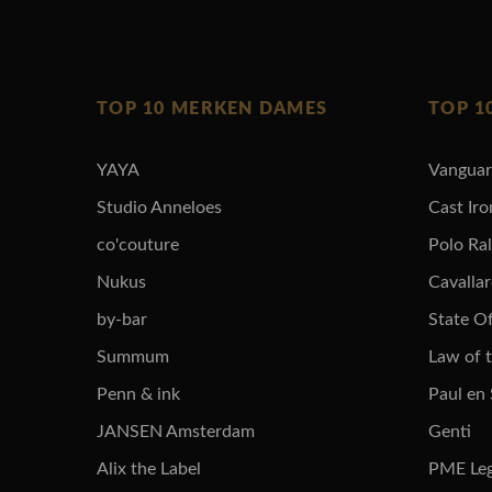
TOP 10 MERKEN DAMES
TOP 1
YAYA
Vangua
Studio Anneloes
Cast Iro
co'couture
Polo Ra
Nukus
Cavalla
by-bar
State Of
Summum
Law of 
Penn & ink
Paul en
JANSEN Amsterdam
Genti
Alix the Label
PME Le