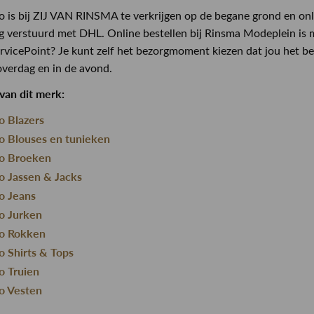
 is bij ZIJ VAN RINSMA te verkrijgen op de begane grond en onl
g verstuurd met DHL. Online bestellen bij Rinsma Modeplein is ma
vicePoint? Je kunt zelf het bezorgmoment kiezen dat jou het bes
overdag en in de avond.
van dit merk:
o Blazers
o Blouses en tunieken
o Broeken
o Jassen & Jacks
o Jeans
o Jurken
o Rokken
o Shirts & Tops
o Truien
o Vesten