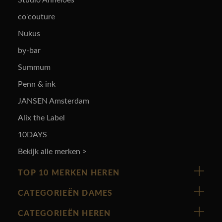
Studio Anneloes
co'couture
Nukus
by-bar
Summum
Penn & ink
JANSEN Amsterdam
Alix the Label
10DAYS
Bekijk alle merken >
TOP 10 MERKEN HEREN
Vanguard
CATEGORIEËN DAMES
Cast Iron
Nieuw binnen
CATEGORIEËN HEREN