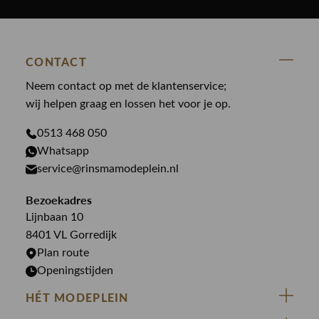
Polo Ralph Lauren
Accessoires
Nieuw binnen
Cavallaro
Blazers
Accessoires
State Of Art
Blouses
CONTACT
Broeken
Law of the sea
Broeken
Neem contact op met de klantenservice;
Colberts
Paul en Shark
wij helpen graag en lossen het voor je op.
Gilets
Giftcards
Genti
Jassen
0513 468 050
Jassen
PME Legend
Whatsapp
Jeans
Overhemden
service@rinsmamodeplein.nl
Butcher of Blue
Jumpsuits
Overshirts
Bekijk alle merken >
Bezoekadres
Jurken
Truien
Lijnbaan 10
Rokken
T-shirts
8401 VL Gorredijk
Plan route
Openingstijden
HÉT MODEPLEIN