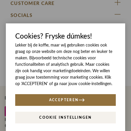
ZIJ VAN RINSMA
CUSTOMER CARE
DE HEEREN VAN RINSMA
Veelgestelde vragen
SOCIALS
RINSMA.CONCEPTS
Retourneren & Ruilen
ZIJ VAN RINSMA
DE HEEREN VAN RINSMA
Eten en drinken
Cookies? Fryske dúmkes!
Betaalmethoden
Openingstijden
Bezorgen
Lekker bij de koffie, maar wij gebruiken cookies ook
graag op onze website om deze nog beter en leuker te
Werken bij RINSMA
Contact
maken. Bijvoorbeeld technische cookies voor
Reviews
functionaliteiten of analytisch gebruik. Maar cookies
zijn ook handig voor marketingdoeleinden. We willen
graag jouw toestemming voor marketing cookies. Klik
op 'ACCEPTEREN' of ga naar jouw cookie-instellingen.
Betaal eenvoudig en veilig met
ACCEPTEREN
COOKIE INSTELLINGEN
Privacy
Disclaimer
Algemene voorwaarden
© Copyright Rinsma Modeplein 2026