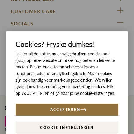
ZIJ VAN RINSMA
CUSTOMER CARE
DE HEEREN VAN RINSMA
Veelgestelde vragen
SOCIALS
RINSMA.CONCEPTS
Retourneren & Ruilen
ZIJ VAN RINSMA
DE HEEREN VAN RINSMA
Eten en drinken
Cookies? Fryske dúmkes!
Betaalmethoden
Openingstijden
Bezorgen
Lekker bij de koffie, maar wij gebruiken cookies ook
graag op onze website om deze nog beter en leuker te
Werken bij RINSMA
Contact
maken. Bijvoorbeeld technische cookies voor
functionaliteiten of analytisch gebruik. Maar cookies
Reviews
zijn ook handig voor marketingdoeleinden. We willen
graag jouw toestemming voor marketing cookies. Klik
op 'ACCEPTEREN' of ga naar jouw cookie-instellingen.
Betaal eenvoudig en veilig met
ACCEPTEREN
COOKIE INSTELLINGEN
Privacy
Disclaimer
Algemene voorwaarden