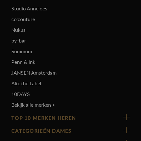
Studio Anneloes
co'couture
Nukus
by-bar
Summum
Penn & ink
JANSEN Amsterdam
Alix the Label
10DAYS
Bekijk alle merken >
TOP 10 MERKEN HEREN
Vanguard
CATEGORIEËN DAMES
Cast Iron