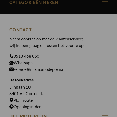
Nieuw binnen
CATEGORIEËN HEREN
Polo Ralph Lauren
Accessoires
Nieuw binnen
Cavallaro
Blazers
Accessoires
State Of Art
Blouses
Broeken
CONTACT
Law of the sea
Broeken
Neem contact op met de klantenservice;
Colberts
Paul en Shark
wij helpen graag en lossen het voor je op.
Gilets
Giftcards
Genti
Jassen
0513 468 050
Jassen
PME Legend
Whatsapp
Jeans
Overhemden
service@rinsmamodeplein.nl
Butcher of Blue
Jumpsuits
Overshirts
Bekijk alle merken >
Bezoekadres
Jurken
Truien
Lijnbaan 10
Rokken
T-shirts
8401 VL Gorredijk
Plan route
Openingstijden
HÉT MODEPLEIN