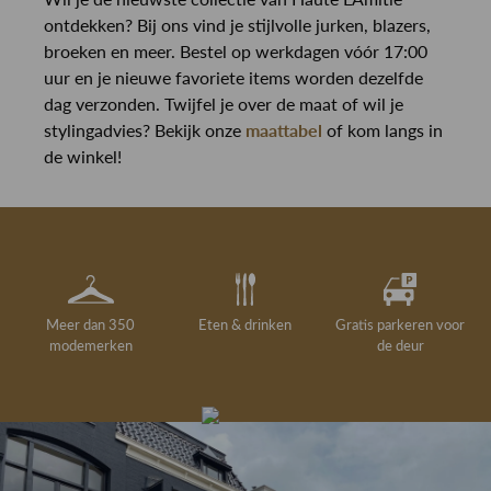
ontdekken? Bij ons vind je stijlvolle jurken, blazers,
broeken en meer. Bestel op werkdagen vóór 17:00
uur en je nieuwe favoriete items worden dezelfde
dag verzonden. Twijfel je over de maat of wil je
stylingadvies? Bekijk onze
maattabel
of kom langs in
de winkel!
Meer dan 350
Eten & drinken
Gratis parkeren voor
modemerken
de deur
Gelegenheidskleding
Personal shopping
Gratis koffie of
Gratis retourneren in
Deskundig
Vermaakservice
6000 m²
drankje
kledingadvies
de winkel
winkeloppervlak