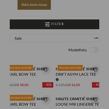
Shirts korte mouw
FILTER
Modelfoto
HAUTE L'AMITIÉ SHIRT
50% SALE IN STORE
HAUTE L'AMITIÉ SHIRT
50% SALE IN STORE
PEARL BOW TEE
DRIFT ASYM LACE TEE
€ 80,00
€ 48,00
- 40%
€ 110,00
€ 66,00
- 40%
HAUTE L'AMITIÉ SHIRT
50% SALE IN STORE
HAUTE L'AMITIÉ SHIRT
PEARL BOW TEE
LOOSE MIX LINGERIE TEE