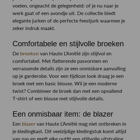
voelen, ongeacht de gelegenheid: of je nu naar je
werk gaat of een avondje uit. De collectie biedt
elegante jurken of de perfecte feestjurk waarmee je
zeker indruk maakt.
Comfortabele en stijlvolle broeken
De
broeken
van Haute L’Amitié zijn stijlvol en
comfortabel. Met flatterende pasvormen en
verrassende details zijn ze een onmisbare aanvulling
op je garderobe. Voor een tijdloze look draag je een
broek met een basic blouse. Wil je een moderne
twist? Combineer de broek dan met een opvallend
T-shirt of een blouse met stijlvolle details.
Een onmisbaar item: de blazer
Een
blazer
van Haute L’Amitié mag niet ontbreken in
je kledingkast. Dit veelzijdige kledingstuk komt altijd
van pas en geeft elke outfit een stijlvolle uitstraling.