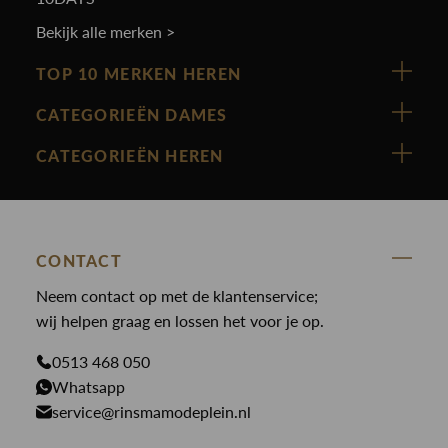
Bekijk alle merken >
TOP 10 MERKEN HEREN
Vanguard
CATEGORIEËN DAMES
Cast Iron
Nieuw binnen
CATEGORIEËN HEREN
Polo Ralph Lauren
Accessoires
Nieuw binnen
Cavallaro
Blazers
Accessoires
State Of Art
Blouses
Broeken
CONTACT
Law of the sea
Broeken
Neem contact op met de klantenservice;
Colberts
Paul en Shark
wij helpen graag en lossen het voor je op.
Gilets
Giftcards
Genti
Jassen
0513 468 050
Jassen
PME Legend
Whatsapp
Jeans
Overhemden
service@rinsmamodeplein.nl
Butcher of Blue
Jumpsuits
Overshirts