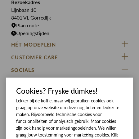
Bekijk alle merken >
Bezoekadres
Jurken
Truien
Lijnbaan 10
Rokken
T-shirts
8401 VL Gorredijk
Plan route
Openingstijden
HÉT MODEPLEIN
ZIJ VAN RINSMA
CUSTOMER CARE
DE HEEREN VAN RINSMA
Veelgestelde vragen
SOCIALS
RINSMA.CONCEPTS
Retourneren & Ruilen
ZIJ VAN RINSMA
DE HEEREN VAN RINSMA
Eten en drinken
Cookies? Fryske dúmkes!
Betaalmethoden
Openingstijden
Lekker bij de koffie, maar wij gebruiken cookies ook
Bezorgen
graag op onze website om deze nog beter en leuker te
Werken bij RINSMA
Contact
maken. Bijvoorbeeld technische cookies voor
functionaliteiten of analytisch gebruik. Maar cookies
Reviews
zijn ook handig voor marketingdoeleinden. We willen
graag jouw toestemming voor marketing cookies. Klik