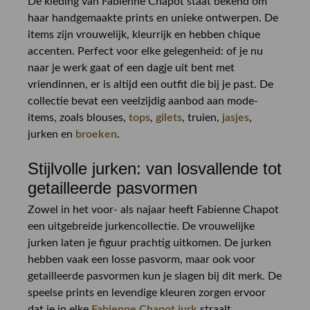
De kleding van Fabienne Chapot staat bekend om
haar handgemaakte prints en unieke ontwerpen. De
items zijn vrouwelijk, kleurrijk en hebben chique
accenten. Perfect voor elke gelegenheid: of je nu
naar je werk gaat of een dagje uit bent met
vriendinnen, er is altijd een outfit die bij je past. De
collectie bevat een veelzijdig aanbod aan mode-
items, zoals blouses,
tops
,
gilets
, truien,
jasjes
,
jurken en
broeken
.
Stijlvolle jurken: van losvallende tot
getailleerde pasvormen
Zowel in het voor- als najaar heeft Fabienne Chapot
een uitgebreide jurkencollectie. De vrouwelijke
jurken laten je figuur prachtig uitkomen. De jurken
hebben vaak een losse pasvorm, maar ook voor
getailleerde pasvormen kun je slagen bij dit merk. De
speelse prints en levendige kleuren zorgen ervoor
dat je in elke
Fabienne Chapot jurk
straalt.