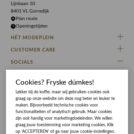
Truien
Lijnbaan 10
Rokken
T-shirts
8401 VL Gorredijk
Plan route
Openingstijden
HÉT MODEPLEIN
ZIJ VAN RINSMA
CUSTOMER CARE
DE HEEREN VAN RINSMA
Veelgestelde vragen
SOCIALS
RINSMA.CONCEPTS
Retourneren & Ruilen
ZIJ VAN RINSMA
DE HEEREN VAN RINSMA
Eten en drinken
Cookies? Fryske dúmkes!
Betaalmethoden
Openingstijden
Bezorgen
Lekker bij de koffie, maar wij gebruiken cookies ook
graag op onze website om deze nog beter en leuker te
Werken bij RINSMA
Contact
maken. Bijvoorbeeld technische cookies voor
functionaliteiten of analytisch gebruik. Maar cookies
Reviews
zijn ook handig voor marketingdoeleinden. We willen
graag jouw toestemming voor marketing cookies. Klik
op 'ACCEPTEREN' of ga naar jouw cookie-instellingen.