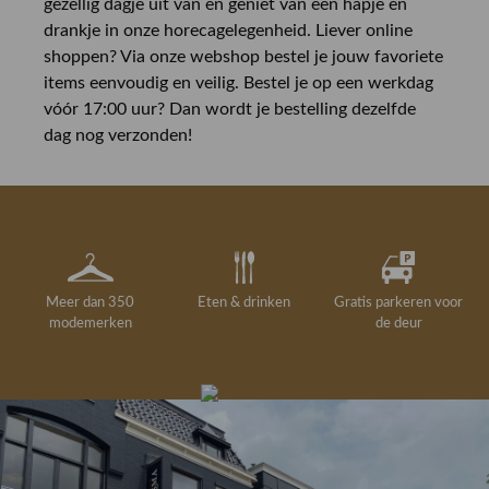
gezellig dagje uit van en geniet van een hapje en
drankje in onze horecagelegenheid. Liever online
shoppen? Via onze webshop bestel je jouw favoriete
items eenvoudig en veilig. Bestel je op een werkdag
vóór 17:00 uur? Dan wordt je bestelling dezelfde
dag nog verzonden!
Meer dan 350
Eten & drinken
Gratis parkeren voor
modemerken
de deur
Gelegenheidskleding
Personal shopping
Gratis koffie of
Gratis retourneren in
Deskundig
Vermaakservice
6000 m²
drankje
kledingadvies
de winkel
winkeloppervlak