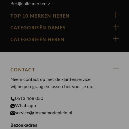
Bekijk alle merken >
TOP 10 MERKEN HEREN
Vanguard
CATEGORIEËN DAMES
Cast Iron
Nieuw binnen
CATEGORIEËN HEREN
Polo Ralph Lauren
Accessoires
Nieuw binnen
Cavallaro
Blazers
Accessoires
State Of Art
Blouses
CONTACT
Broeken
Law of the sea
Broeken
Neem contact op met de klantenservice;
Colberts
Paul en Shark
wij helpen graag en lossen het voor je op.
Gilets
Giftcards
Genti
Jassen
0513 468 050
Jassen
PME Legend
Whatsapp
Jeans
Overhemden
service@rinsmamodeplein.nl
Butcher of Blue
Jumpsuits
Overshirts
Bekijk alle merken >
Bezoekadres
Jurken