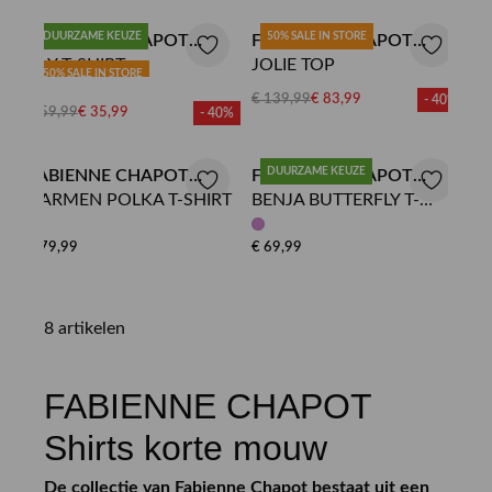
DUURZAME KEUZE
50% SALE IN STORE
FABIENNE CHAPOT
FABIENNE CHAPOT
SHIRT
FAY T-SHIRT
SHIRT
JOLIE TOP
50% SALE IN STORE
€ 139,99
€ 83,99
- 40%
€ 59,99
€ 35,99
- 40%
DUURZAME KEUZE
FABIENNE CHAPOT
FABIENNE CHAPOT
SHIRT
CARMEN POLKA T-SHIRT
SHIRT
BENJA BUTTERFLY T-
SHIRT
€ 79,99
€ 69,99
8 artikelen
FABIENNE CHAPOT
Shirts korte mouw
De collectie van Fabienne Chapot bestaat uit een