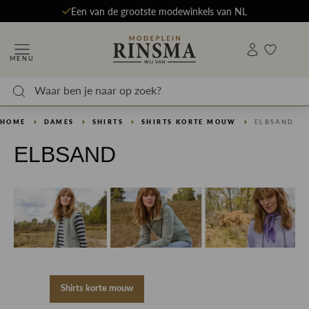
Een van de grootste modewinkels van NL
MENU
HOME
DAMES
SHIRTS
SHIRTS KORTE MOUW
ELBSAND
ELBSAND
Shirts korte mouw