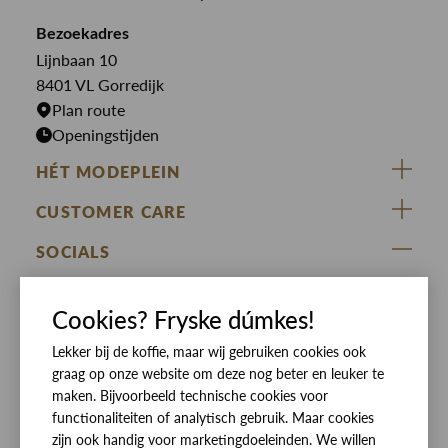
Butcher of Blue
Jumpsuits
Overshirts
Bekijk alle merken >
Bezoekadres
Jurken
Truien
Lijnbaan 10
Rokken
T-shirts
8401 VL Gorredijk
Plan route
Openingstijden
HÉT MODEPLEIN
ZIJ VAN RINSMA
CUSTOMER CARE
DE HEEREN VAN RINSMA
Veelgestelde vragen
SOCIALS
RINSMA.CONCEPTS
Retourneren & Ruilen
ZIJ VAN RINSMA
DE HEEREN VAN RINSMA
Eten en drinken
Cookies? Fryske dúmkes!
Betaalmethoden
Openingstijden
Bezorgen
Lekker bij de koffie, maar wij gebruiken cookies ook
graag op onze website om deze nog beter en leuker te
Werken bij RINSMA
Contact
maken. Bijvoorbeeld technische cookies voor
functionaliteiten of analytisch gebruik. Maar cookies
Reviews
zijn ook handig voor marketingdoeleinden. We willen