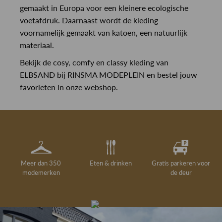
gemaakt in Europa voor een kleinere ecologische
voetafdruk. Daarnaast wordt de kleding
voornamelijk gemaakt van katoen, een natuurlijk
materiaal.
Bekijk de cosy, comfy en classy kleding van
ELBSAND bij RINSMA MODEPLEIN en bestel jouw
favorieten in onze webshop.
Meer dan 350
Eten & drinken
Gratis parkeren voor
modemerken
de deur
Gelegenheidskleding
Personal shopping
Gratis koffie of
Gratis retourneren in
Deskundig
Vermaakservice
6000 m²
drankje
kledingadvies
de winkel
winkeloppervlak