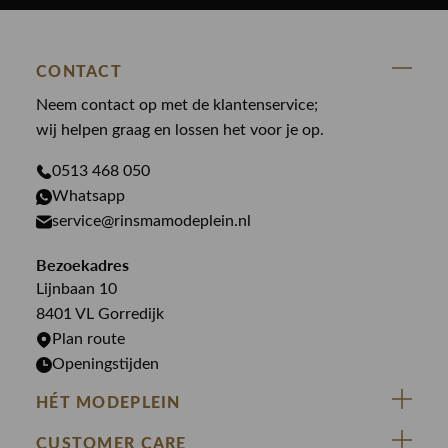
Nieuw binnen
Cavallaro
Blazers
Accessoires
State Of Art
Blouses
CONTACT
Broeken
Law of the sea
Broeken
Neem contact op met de klantenservice;
Colberts
Paul en Shark
wij helpen graag en lossen het voor je op.
Gilets
Giftcards
Genti
Jassen
0513 468 050
Jassen
PME Legend
Whatsapp
Jeans
Overhemden
service@rinsmamodeplein.nl
Butcher of Blue
Jumpsuits
Overshirts
Bekijk alle merken >
Bezoekadres
Jurken
Truien
Lijnbaan 10
Rokken
T-shirts
8401 VL Gorredijk
Plan route
Openingstijden
HÉT MODEPLEIN
ZIJ VAN RINSMA
CUSTOMER CARE