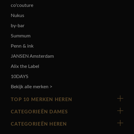
co'couture
Nukus
by-bar
Summum
Penn & ink
JANSEN Amsterdam
Alix the Label
10DAYS
Bekijk alle merken >
TOP 10 MERKEN HEREN
Vanguard
CATEGORIEËN DAMES
Cast Iron
Nieuw binnen
CATEGORIEËN HEREN
Polo Ralph Lauren
Accessoires