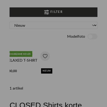
FILTER
Modelfoto
DUURZAME KEUZE
CLOSED SHIRT
RELAXED T-SHIRT
€ 80,00
NIEUW
1 artikel
CLOSED Shirts korte