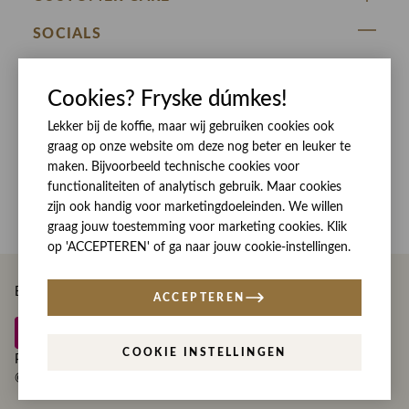
DE HEEREN VAN RINSMA
Veelgestelde vragen
SOCIALS
RINSMA.CONCEPTS
Retourneren & Ruilen
ZIJ VAN RINSMA
DE HEEREN VAN RINSMA
Eten en drinken
Cookies? Fryske dúmkes!
Betaalmethoden
Openingstijden
Bezorgen
Lekker bij de koffie, maar wij gebruiken cookies ook
graag op onze website om deze nog beter en leuker te
Werken bij RINSMA
Contact
maken. Bijvoorbeeld technische cookies voor
Reviews
functionaliteiten of analytisch gebruik. Maar cookies
zijn ook handig voor marketingdoeleinden. We willen
graag jouw toestemming voor marketing cookies. Klik
op 'ACCEPTEREN' of ga naar jouw cookie-instellingen.
Betaal eenvoudig en veilig met
ACCEPTEREN
COOKIE INSTELLINGEN
Privacy
Disclaimer
Algemene voorwaarden
© Copyright Rinsma Modeplein 2026