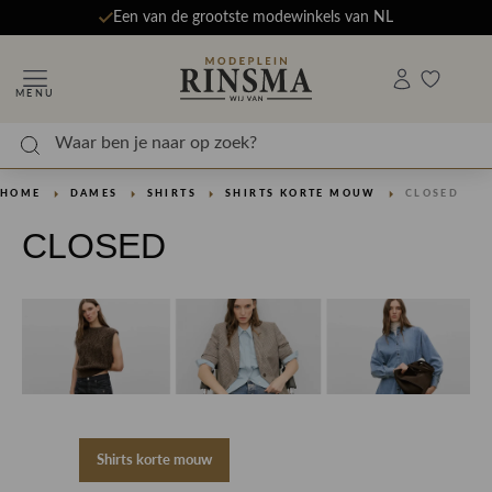
Een van de grootste modewinkels van NL
MENU
HOME
DAMES
SHIRTS
SHIRTS KORTE MOUW
CLOSED
CLOSED
Shirts korte mouw