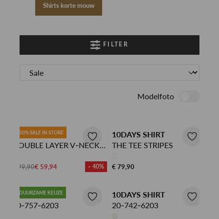
Shirts korte mouw
FILTER
Modelfoto
10DAYS SHIRT
50% SALE IN STORE
10DAYS SHIRT
DOUBLE LAYER V-NECK
THE TEE STRIPES
TEE
€ 99,90
€ 59,94
- 40%
€ 79,90
10DAYS SHIRT
DUURZAME KEUZE
10DAYS SHIRT
20-757-6203
20-742-6203