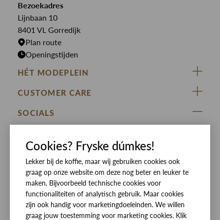
Bekijk alle merken >
Bezoekadres
Jurken
Truien
Lijnbaan 10
Rokken
T-shirts
8401 VL Gorredijk
Plan route
Openingstijden
HÉT MODEPLEIN
ZIJ VAN RINSMA
CUSTOMER CARE
DE HEEREN VAN RINSMA
Veelgestelde vragen
SOCIALS
RINSMA.CONCEPTS
Retourneren & Ruilen
ZIJ VAN RINSMA
DE HEEREN VAN RINSMA
Eten en drinken
Cookies? Fryske dúmkes!
Betaalmethoden
Openingstijden
Lekker bij de koffie, maar wij gebruiken cookies ook
Bezorgen
graag op onze website om deze nog beter en leuker te
Werken bij RINSMA
Contact
maken. Bijvoorbeeld technische cookies voor
functionaliteiten of analytisch gebruik. Maar cookies
Reviews
zijn ook handig voor marketingdoeleinden. We willen
graag jouw toestemming voor marketing cookies. Klik