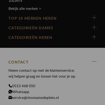
10DAYS
Bekijk alle merken >
TOP 10 MERKEN HEREN
Vanguard
CATEGORIEËN DAMES
Cast Iron
Nieuw binnen
CATEGORIEËN HEREN
Polo Ralph Lauren
Accessoires
Nieuw binnen
Cavallaro
Blazers
Accessoires
State Of Art
Blouses
Broeken
CONTACT
Law of the sea
Broeken
Neem contact op met de klantenservice;
Colberts
Paul en Shark
wij helpen graag en lossen het voor je op.
Gilets
Giftcards
Genti
Jassen
0513 468 050
Jassen
PME Legend
Whatsapp
Jeans
Overhemden
service@rinsmamodeplein.nl
Butcher of Blue
Jumpsuits
Overshirts