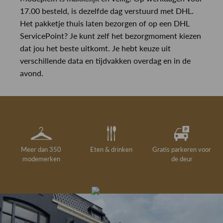
17.00 besteld, is dezelfde dag verstuurd met DHL.
Het pakketje thuis laten bezorgen of op een DHL
ServicePoint? Je kunt zelf het bezorgmoment kiezen
dat jou het beste uitkomt. Je hebt keuze uit
verschillende data en tijdvakken overdag en in de
avond.
Meer dan 350
Eten & drinken
Gratis parkeren voor
modemerken
de deur
Gelegenheidskleding
Personal shopping
Gratis koffie of
Gratis retourneren in
Deskundig
Vermaakservice
6000 m²
drankje
kledingadvies
de winkel
winkeloppervlak