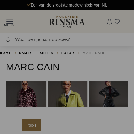
Een van de grootste modewinkels van NL
MENU
HOME
DAMES
SHIRTS
POLO'S
MARC CAIN
MARC CAIN
Polo's