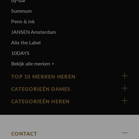
by-bar
Summum
Penn & ink
JANSEN Amsterdam
Alix the Label
10DAYS
Bekijk alle merken >
TOP 10 MERKEN HEREN
Vanguard
CATEGORIEËN DAMES
Cast Iron
Nieuw binnen
CATEGORIEËN HEREN
Polo Ralph Lauren
Accessoires
Nieuw binnen
Cavallaro
Blazers
Accessoires
State Of Art
Blouses
CONTACT
Broeken