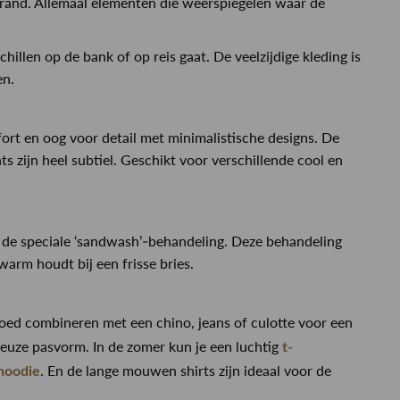
strand. Allemaal elementen die weerspiegelen waar de
llen op de bank of op reis gaat. De veelzijdige kleding is
en.
rt en oog voor detail met minimalistische designs. De
ts zijn heel subtiel. Geschikt voor verschillende cool en
j de speciale ‘sandwash’-behandeling. Deze behandeling
warm houdt bij een frisse bries.
d combineren met een chino, jeans of culotte voor een
euze pasvorm. In de zomer kun je een luchtig
t-
. En de lange mouwen shirts zijn ideaal voor de
hoodie