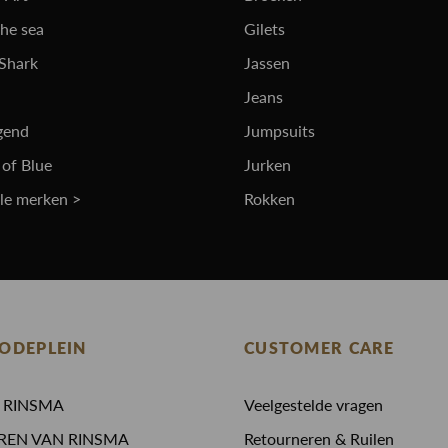
the sea
Gilets
 Shark
Jassen
Jeans
gend
Jumpsuits
 of Blue
Jurken
lle merken >
Rokken
ODEPLEIN
CUSTOMER CARE
N RINSMA
Veelgestelde vragen
REN VAN RINSMA
Retourneren & Ruilen