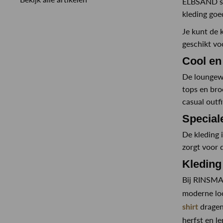
ELBSAND sta
kleding goe
Je kunt de 
geschikt voo
Cool e
De loungewe
tops en broe
casual outfi
Specia
De kleding 
zorgt voor 
Kledin
Bij RINSMA
moderne look
dragen
shirt
herfst en le