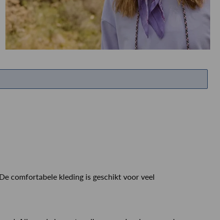
ETEN & DRINKEN >
SHOP SALE
SHOP SALE
e comfortabele kleding is geschikt voor veel