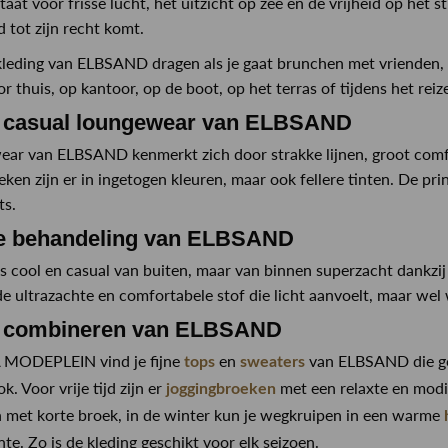
at voor frisse lucht, het uitzicht op zee en de vrijheid op het 
d tot zijn recht komt.
kleding van ELBSAND dragen als je gaat brunchen met vrienden, chi
r thuis, op kantoor, op de boot, op het terras of tijdens het reiz
n casual loungewear van ELBSAND
ar van ELBSAND kenmerkt zich door strakke lijnen, groot comfo
ken zijn er in ingetogen kleuren, maar ook fellere tinten. De prin
ts.
le behandeling van ELBSAND
is cool en casual van buiten, maar van binnen superzacht dankzi
de ultrazachte en comfortabele stof die licht aanvoelt, maar wel 
g combineren van ELBSAND
 MODEPLEIN vind je fijne
en
van ELBSAND die goe
tops
sweaters
. Voor vrije tijd zijn er
met een relaxte en modi
joggingbroeken
 met korte broek, in de winter kun je wegkruipen in een warme
nte. Zo is de kleding geschikt voor elk seizoen.