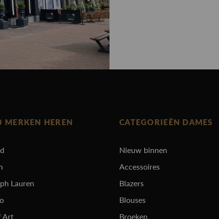
0 MERKEN HEREN
CATEGORIEËN DAMES
rd
Nieuw binnen
n
Accessoires
lph Lauren
Blazers
ro
Blouses
 Art
Broeken