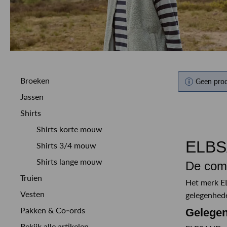
Broeken
Geen pro
Jassen
Shirts
Shirts korte mouw
ELBS
Shirts 3/4 mouw
Shirts lange mouw
De comf
Truien
Het merk EL
Vesten
gelegenhede
Pakken & Co-ords
Gelege
Bekijk alle artikelen