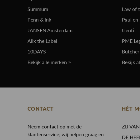
Summum
Law of 
Penn & ink
Paul en
JANSEN Amsterdam
Genti
Alix the Label
PME Le
10DAYS
Butcher
Bekijk alle merken >
Bekijk a
CONTACT
HÉT M
Neem contact op met de
ZIJ VA
klantenservice; wij helpen graag en
DE HEE