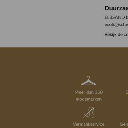
Duurza
ELBSAND bes
ecologische
Bekijk de 
Meer dan 350
E
modemerken
Vermaakservice
Gel