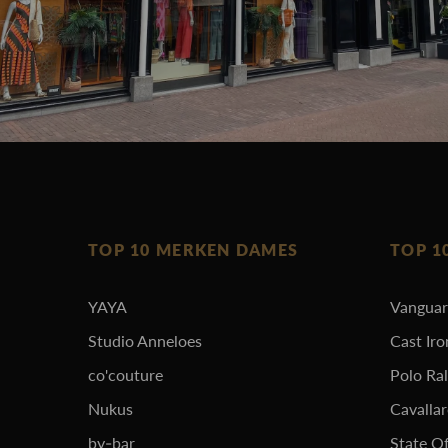
TOP 10 MERKEN DAMES
TOP 1
YAYA
Vangua
Studio Anneloes
Cast Iro
co'couture
Polo Ra
Nukus
Cavalla
by-bar
State Of