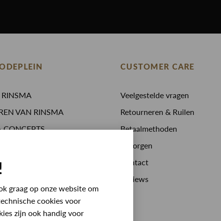
ODEPLEIN
CUSTOMER CARE
N RINSMA
Veelgestelde vragen
REN VAN RINSMA
Retourneren & Ruilen
A.CONCEPTS
Betaalmethoden
 drinken
Bezorgen
stijden
Contact
!
 bij RINSMA
Reviews
 ook graag op onze website om
technische cookies voor
kies zijn ook handig voor