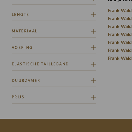
GRAFISCH
Frank Wald
A-LIJN
LENGTE
LOSVALLEND
Frank Wald
Frank Wald
HALFLANG
MATERIAAL
Frank Wald
Frank Wald
STRETCH
VOERING
Frank Wald
Frank Wald
ONGEVOERD
ELASTISCHE TAILLEBAND
VOLLEDIG GEVOERD
JA
DUURZAMER
CLASSIFICATIE GOUD
PRIJS
Minimaal
Maximaal
–