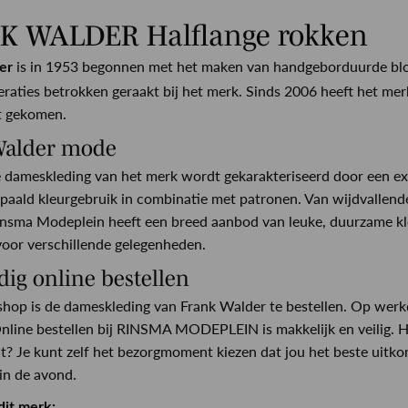
K WALDER Halflange rokken
is in 1953
begonnen met het maken van handgeborduurde blouses
er
eraties betrokken geraakt bij het merk. Sinds 2006 heeft het m
t gekomen.
Walder mode
e dameskleding van het merk wordt gekarakteriseerd door een exc
paald kleurgebruik in combinatie met patronen. Van wijdvallende b
Rinsma Modeplein heeft een breed aanbod van leuke, duurzame k
voor verschillende gelegenheden.
ig online bestellen
hop is de dameskleding van Frank Walder te bestellen. Op werkd
line bestellen bij RINSMA MODEPLEIN is makkelijk en veilig. H
t? Je kunt zelf het bezorgmoment kiezen dat jou het beste uitkom
in de avond.
dit merk: