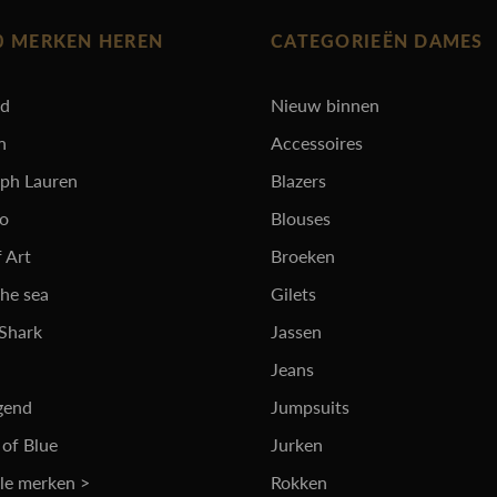
0 MERKEN HEREN
CATEGORIEËN DAMES
rd
Nieuw binnen
n
Accessoires
lph Lauren
Blazers
ro
Blouses
 Art
Broeken
the sea
Gilets
 Shark
Jassen
Jeans
gend
Jumpsuits
 of Blue
Jurken
lle merken >
Rokken