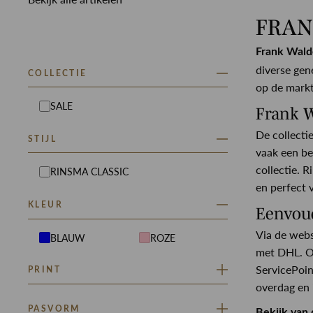
FRAN
Frank Wald
diverse gen
COLLECTIE
op de mark
SALE
Frank 
De collecti
STIJL
vaak een be
collectie. 
RINSMA CLASSIC
en perfect 
KLEUR
Eenvoud
Via de webs
BLAUW
ROZE
met DHL. On
ServicePoin
PRINT
overdag en 
BLOEMEN
PASVORM
Bekijk van 