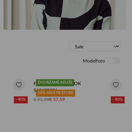
ETEN & DRINKEN >
SHOP SALE
SHOP SALE
Modelfoto
DUURZAME KEUZE
FRANK WALDER ROK
S62602206
50% SALE IN STORE
€ 95,99
€ 57,59
- 40%
- 40%