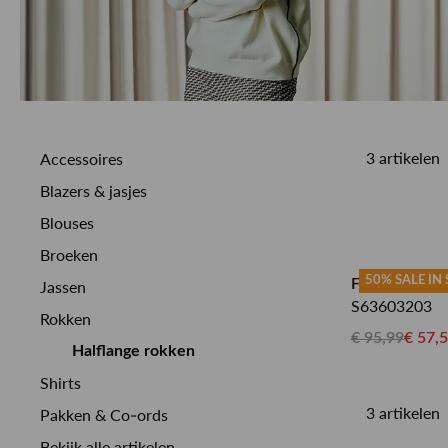
3 artikelen
Accessoires
Blazers & jasjes
Blouses
Broeken
50% SALE IN
FRANK WAL
Jassen
S63603203
Rokken
€ 95,99
€ 57,
Halflange rokken
Shirts
3 artikelen
Pakken & Co-ords
Bekijk alle artikelen