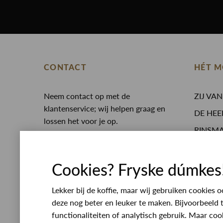
CONTACT
HÉT M
Neem contact op met de
ZIJ VA
klantenservice; wij helpen graag en
DE HEE
lossen het voor je op.
RINSM
0513 468 050
Eten en
Whatsapp
Opening
service@rinsmamodeplein.nl
Cookies? Fryske dúmkes
Werken
Bezoekadres
Lekker bij de koffie, maar wij gebruiken cookies
Lijnbaan 10
deze nog beter en leuker te maken. Bijvoorbeeld 
8401 VL Gorredijk
functionaliteiten of analytisch gebruik. Maar coo