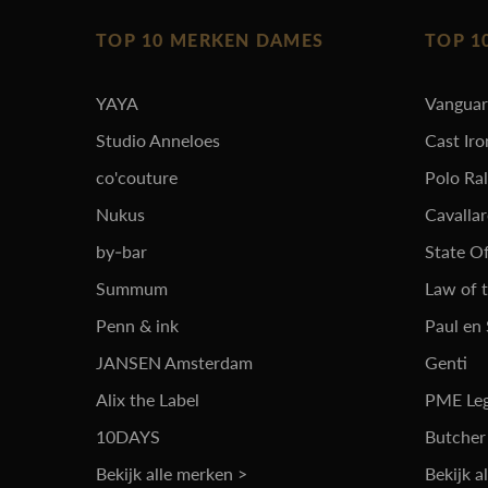
TOP 10 MERKEN DAMES
TOP 1
YAYA
Vangua
Studio Anneloes
Cast Iro
co'couture
Polo Ra
Nukus
Cavalla
by-bar
State Of
Summum
Law of 
Penn & ink
Paul en
JANSEN Amsterdam
Genti
Alix the Label
PME Le
10DAYS
Butcher
Bekijk alle merken >
Bekijk a