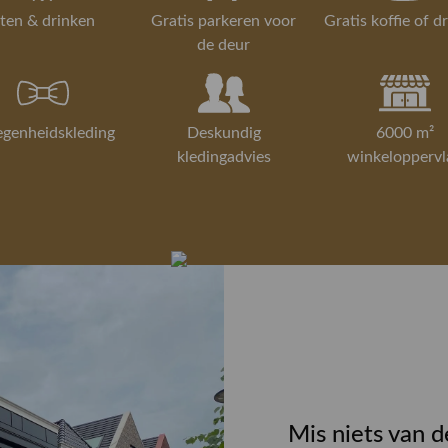
ten & drinken
Gratis parkeren voor
Gratis koffie of d
de deur
egenheidskleding
Deskundig
6000 m²
kledingadvies
winkeloppervl
Mis niets van d