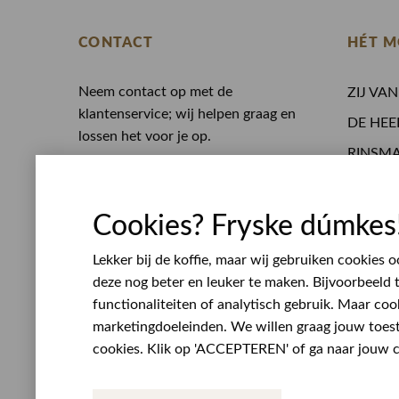
CONTACT
HÉT M
Neem contact op met de
ZIJ VA
klantenservice; wij helpen graag en
DE HEE
lossen het voor je op.
RINSM
0513 468 050
Eten en
Whatsapp
Opening
service@rinsmamodeplein.nl
Cookies? Fryske dúmkes
Werken
Bezoekadres
Lekker bij de koffie, maar wij gebruiken cookies
Lijnbaan 10
deze nog beter en leuker te maken. Bijvoorbeeld 
8401 VL Gorredijk
functionaliteiten of analytisch gebruik. Maar coo
Plan route
marketingdoeleinden. We willen graag jouw toe
Openingstijden
cookies. Klik op 'ACCEPTEREN' of ga naar jouw co