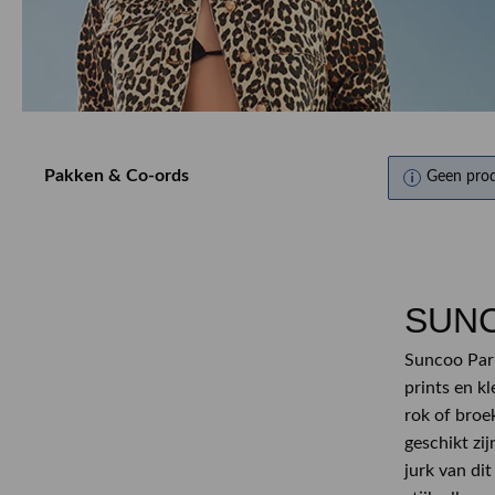
Pakken & Co-ords
Geen pro
SUNC
Suncoo Pari
prints en k
rok of broe
geschikt zi
jurk van di