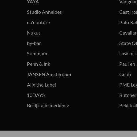
YAYA
Vangua
Studio Anneloes
Cast Iro
co'couture
Polo Ra
Nukus
Cavalla
by-bar
State Of
Summum
Law of 
Penn & ink
Paul en
JANSEN Amsterdam
Genti
Alix the Label
PME Le
10DAYS
Butcher
Bekijk alle merken >
Bekijk a