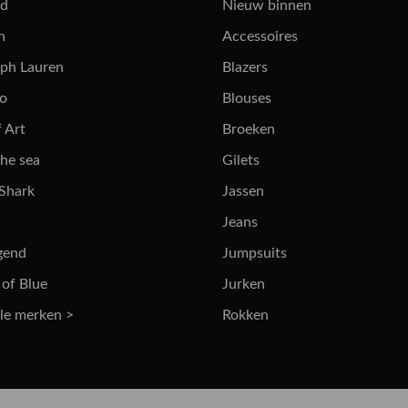
rd
Nieuw binnen
n
Accessoires
lph Lauren
Blazers
ro
Blouses
 Art
Broeken
the sea
Gilets
 Shark
Jassen
Jeans
gend
Jumpsuits
 of Blue
Jurken
lle merken >
Rokken