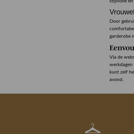
stijlvolle e
Vrouweli
Door gebrui
comfortabel
garderobe m
Eenvou
Via de webs
werkdagen v
kunt zelf h
avond.