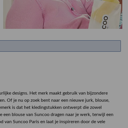
ETEN & DRINKEN >
SHOP SALE
SHOP SALE
rlijke designs. Het merk maakt gebruik van bijzondere
en. Of je nu op zoek bent naar een nieuwe jurk, blouse,
demerk is dat het kledingstukken ontwerpt die zowel
je een blouse van Suncoo dragen naar je werk, terwijl een
od van Suncoo Paris en laat je inspireren door de vele