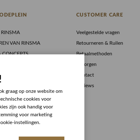
ODEPLEIN
CUSTOMER CARE
N RINSMA
Veelgestelde vragen
REN VAN RINSMA
Retourneren & Ruilen
A.CONCEPTS
Betaalmethoden
 drinken
Bezorgen
stijden
Contact
!
 bij RINSMA
Reviews
 ook graag op onze website om
technische cookies voor
kies zijn ook handig voor
stemming voor marketing
okie-instellingen.