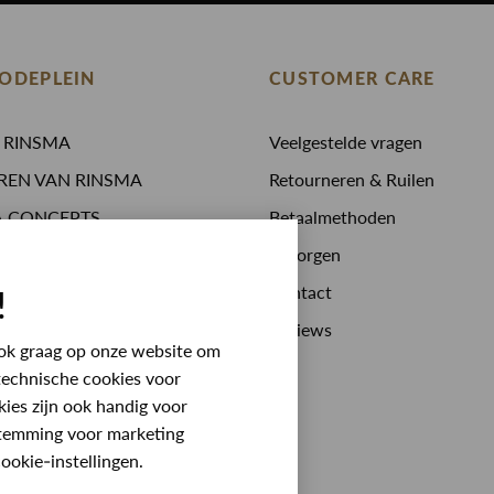
ODEPLEIN
CUSTOMER CARE
N RINSMA
Veelgestelde vragen
REN VAN RINSMA
Retourneren & Ruilen
A.CONCEPTS
Betaalmethoden
 drinken
Bezorgen
stijden
Contact
!
 bij RINSMA
Reviews
 ook graag op onze website om
technische cookies voor
kies zijn ook handig voor
stemming voor marketing
ookie-instellingen.