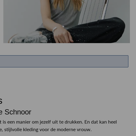
ETEN & DRINKEN >
SHOP SALE
SHOP SALE
s
ie Schnoor
s een manier om jezelf uit te drukken. En dat kan heel
 stijlvolle kleding voor de moderne vrouw.