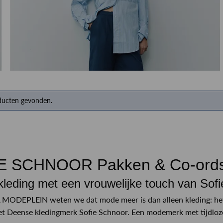
RINSMA Outlet
Qulotte lingerie en badmode
Herenkappers de Vos
ducten gevonden.
E SCHNOOR Pakken & Co-ord
kleding met een vrouwelijke touch van Sof
MODEPLEIN weten we dat mode meer is dan alleen kleding: het i
t Deense kledingmerk Sofie Schnoor. Een modemerk met tijdloze,