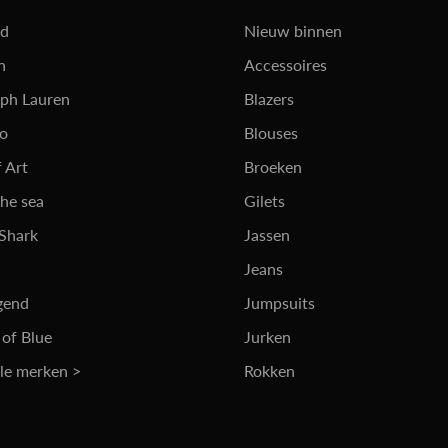
rd
Nieuw binnen
n
Accessoires
lph Lauren
Blazers
ro
Blouses
 Art
Broeken
the sea
Gilets
 Shark
Jassen
Jeans
gend
Jumpsuits
 of Blue
Jurken
lle merken >
Rokken