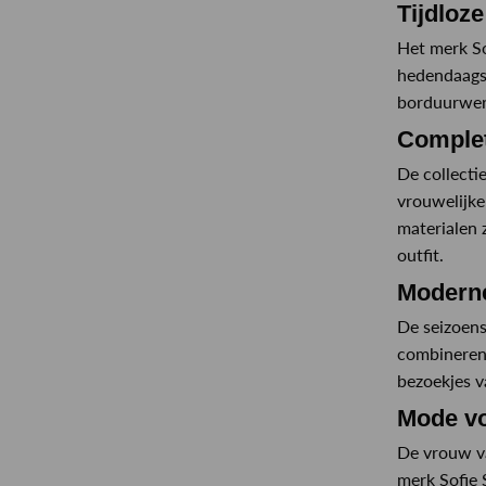
Tijdloze
Het merk So
hedendaagse
borduurwerk
Complet
De collecti
vrouwelijke
materialen z
outfit.
Moderne
De seizoens
combineren 
bezoekjes v
Mode v
De vrouw va
merk Sofie 