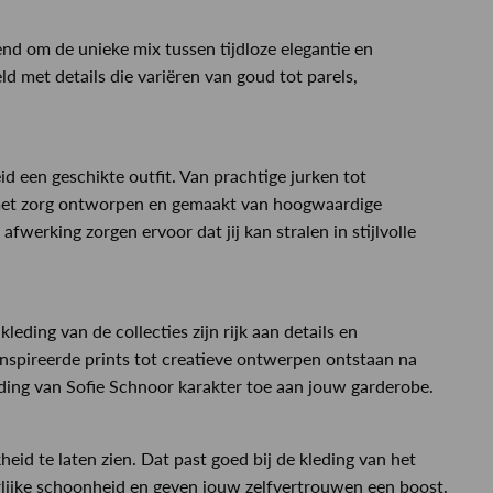
nd om de unieke mix tussen tijdloze elegantie en
 met details die variëren van goud tot parels,
id een geschikte outfit. Van prachtige jurken tot
 is met zorg ontworpen en gemaakt van hoogwaardige
afwerking zorgen ervoor dat jij kan stralen in stijlvolle
eding van de collecties zijn rijk aan details en
ïnspireerde prints tot creatieve ontwerpen ontstaan na
eding van Sofie Schnoor karakter toe aan jouw garderobe.
eid te laten zien. Dat past goed bij de kleding van het
lijke schoonheid en geven jouw zelfvertrouwen een boost.