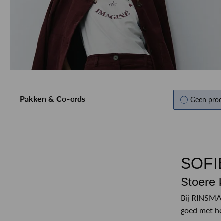
MEER OVER ONS
BEKIJK MEER
BEKIJK MEER
ALLE MERKEN
ALLE MERKEN
CUSTOMER CARE
Pakken & Co-ords
Geen pro
SOFI
Stoere 
Bij RINSMA 
goed met he