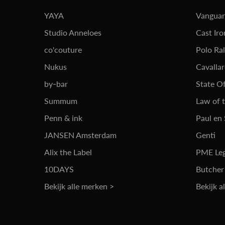
YAYA
Vangua
Studio Anneloes
Cast Iro
co'couture
Polo Ra
Nukus
Cavalla
by-bar
State Of
Summum
Law of 
Penn & ink
Paul en
JANSEN Amsterdam
Genti
Alix the Label
PME Le
10DAYS
Butcher
Bekijk alle merken >
Bekijk a