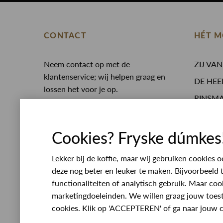
CONTACT
HÉT M
Neem contact op met de
ZIJ VA
klantenservice; wij helpen graag en
DE HEE
lossen het voor je op.
RINSM
0513 468 050
Eten en
Whatsapp
Opening
service@rinsmamodeplein.nl
Cookies? Fryske dúmkes
Werken
Bezoekadres
Lekker bij de koffie, maar wij gebruiken cookies
Lijnbaan 10
deze nog beter en leuker te maken. Bijvoorbeeld 
8401 VL Gorredijk
functionaliteiten of analytisch gebruik. Maar coo
Plan route
marketingdoeleinden. We willen graag jouw toe
Openingstijden
cookies. Klik op 'ACCEPTEREN' of ga naar jouw c