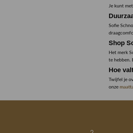
Je kunt met 
Duurzaa
Sofie Schno
draagcomfor
Shop S
Het merk Sof
te hebben. 
Hoe val
Twijfel je 
onze
maatt