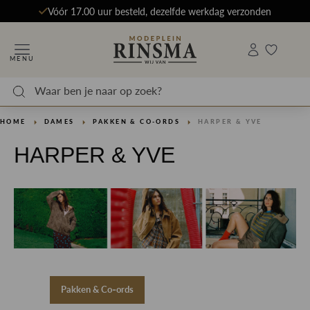
Vóór 17.00 uur besteld, dezelfde werkdag verzonden
MENU
HOME
DAMES
PAKKEN & CO-ORDS
HARPER & YVE
HARPER & YVE
Pakken & Co-ords