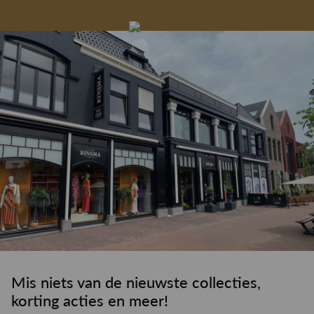
Gelegenheidskleding
Personal shopping
Gratis koffie of
Gratis retourneren in
Deskundig
Vermaakservice
6000 m²
drankje
kledingadvies
de winkel
winkeloppervlak
Mis niets van de nieuwste collecties,
korting acties en meer!