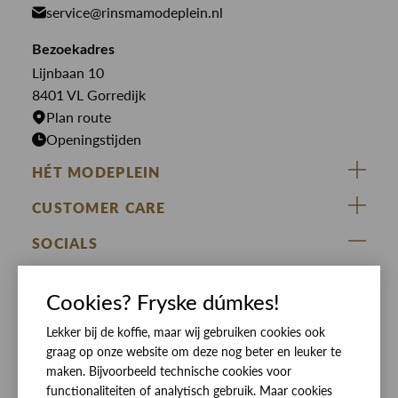
Overhemden
service@rinsmamodeplein.nl
Butcher of Blue
Jumpsuits
Overshirts
Bekijk alle merken >
Bezoekadres
Jurken
Truien
Lijnbaan 10
Rokken
T-shirts
8401 VL Gorredijk
Plan route
Openingstijden
HÉT MODEPLEIN
ZIJ VAN RINSMA
CUSTOMER CARE
DE HEEREN VAN RINSMA
Veelgestelde vragen
SOCIALS
RINSMA.CONCEPTS
Retourneren & Ruilen
ZIJ VAN RINSMA
DE HEEREN VAN RINSMA
Eten en drinken
Cookies? Fryske dúmkes!
Betaalmethoden
Openingstijden
Bezorgen
Lekker bij de koffie, maar wij gebruiken cookies ook
graag op onze website om deze nog beter en leuker te
Werken bij RINSMA
Contact
maken. Bijvoorbeeld technische cookies voor
functionaliteiten of analytisch gebruik. Maar cookies
Reviews