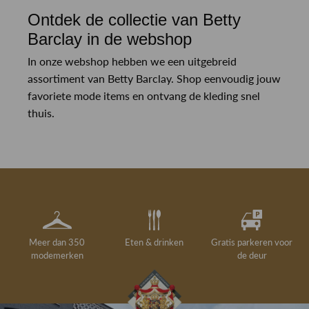
Ontdek de collectie van Betty
Barclay in de webshop
In onze webshop hebben we een uitgebreid
assortiment van Betty Barclay. Shop eenvoudig jouw
favoriete mode items en ontvang de kleding snel
thuis.
Meer dan 350
Eten & drinken
Gratis parkeren voor
modemerken
de deur
Gelegenheidskleding
Personal shopping
Gratis koffie of
Gratis retourneren in
Deskundig
Vermaakservice
6000 m²
drankje
kledingadvies
de winkel
winkeloppervlak