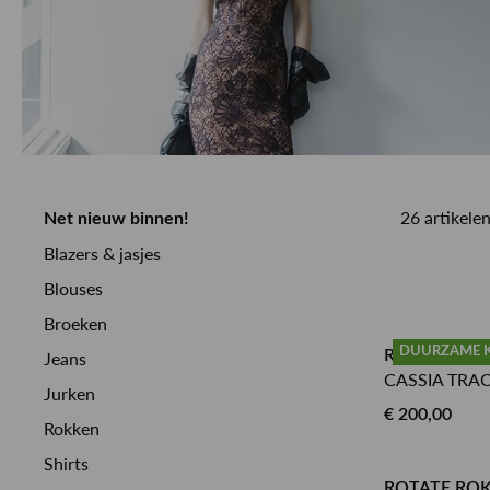
MEER OVER ONS
BEKIJK MEER
BEKIJK MEER
ALLE MERKEN
ALLE MERKEN
CUSTOMER CARE
26 artikele
Net nieuw binnen!
Blazers & jasjes
Blouses
Broeken
DUURZAME 
ROTATE SW
Jeans
CASSIA TRA
Jurken
€ 200,00
Rokken
Shirts
ROTATE RO