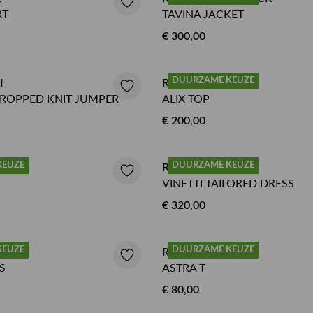
RT
TAVINA JACKET
€ 300,00
DUURZAME KEUZE
I
ROTATE BLOUSE
ROPPED KNIT JUMPER
ALIX TOP
€ 200,00
KEUZE
DUURZAME KEUZE
P
ROTATE JURK
VINETTI TAILORED DRESS
€ 320,00
KEUZE
DUURZAME KEUZE
K
ROTATE SHIRT
S
ASTRA T
€ 80,00