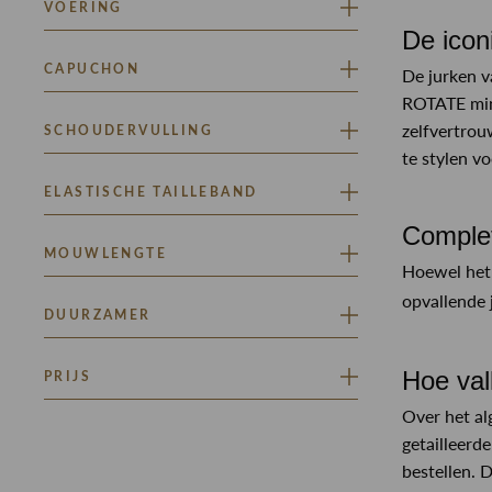
RITSSLUITING
VOERING
POFMOUW
Toon meer
De ico
HALFGEVOERD
CAPUCHON
De jurken v
ROTATE mini
JA
zelfvertrou
SCHOUDERVULLING
te stylen v
JA
ELASTISCHE TAILLEBAND
Complet
JA
MOUWLENGTE
Hoewel het 
opvallende 
LANGE MOUW
DUURZAMER
MOUWLOOS
CLASSIFICATIE BRONS
Hoe val
PRIJS
CLASSIFICATIE GOUD
Over het al
Minimaal
Maximaal
getailleerd
–
bestellen. 