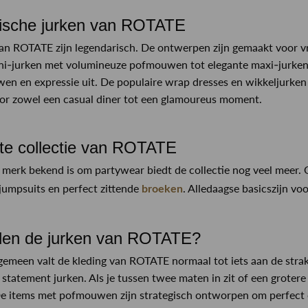
nische jurken van ROTATE
an ROTATE zijn legendarisch. De ontwerpen zijn gemaakt voor vro
-jurken met volumineuze pofmouwen tot elegante maxi-jurken met
wen en expressie uit. De populaire wrap dresses en wikkeljurken
oor zowel een casual diner tot een glamoureus moment.
e collectie van ROTATE
merk bekend is om partywear biedt de collectie nog veel meer.
jumpsuits en perfect zittende
. Alledaagse basicszijn vo
broeken
len de jurken van ROTATE?
gemeen valt de kleding van ROTATE normaal tot iets aan de strakk
e statement jurken. Als je tussen twee maten in zit of een groter
De items met pofmouwen zijn strategisch ontworpen om perfect op