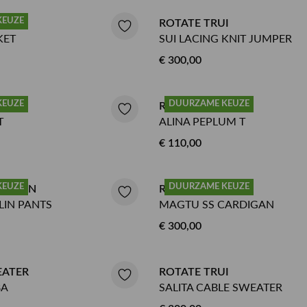
KEUZE
JE
ROTATE TRUI
KET
SUI LACING KNIT JUMPER
€ 300,00
KEUZE
DUURZAME KEUZE
USE
ROTATE SHIRT
T
ALINA PEPLUM T
€ 110,00
KEUZE
DUURZAME KEUZE
NTALON
ROTATE VEST
LIN PANTS
MAGTU SS CARDIGAN
€ 300,00
EATER
ROTATE TRUI
BA
SALITA CABLE SWEATER