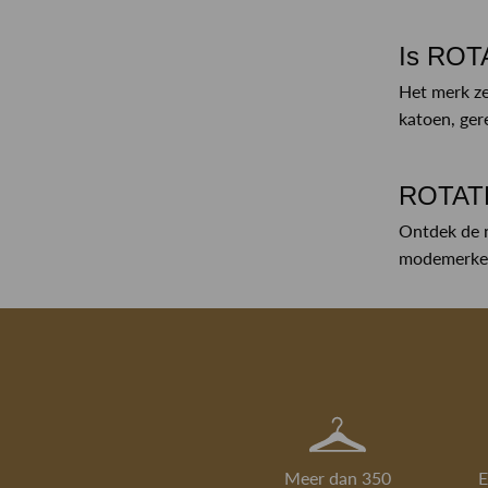
Is ROT
Het merk ze
katoen, ger
ROTATE
Ontdek de 
modemerken.
Meer dan 350
E