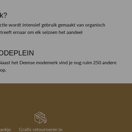
rk?
ctie wordt intensief gebruik gemaakt van organisch
reeft ernaar om elk seizoen het aandeel
 MODEPLEIN
Naast het Deense modemerk vind je nog ruim 250 andere
hop.
rankje
Gratis retourneren in