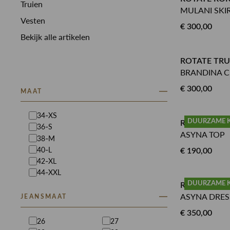
Truien
MULANI SKI
Vesten
€ 300,00
Bekijk alle artikelen
ROTATE TRU
BRANDINA C
€ 300,00
MAAT
34-XS
DUURZAME 
ROTATE TO
36-S
ASYNA TOP
38-M
40-L
€ 190,00
42-XL
44-XXL
DUURZAME 
ROTATE JUR
ASYNA DRES
JEANSMAAT
€ 350,00
26
27