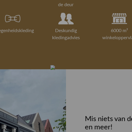
de deur
egenheidskleding
Deskundig
6000 m²
kledingadvies
winkeloppervl
Mis niets van d
en meer!