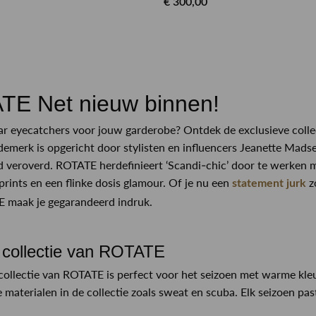
€ 300,00
n
E Net nieuw binnen!
r eyecatchers voor jouw garderobe? Ontdek de exclusieve coll
merk is opgericht door stylisten en influencers Jeanette Mads
veroverd. ROTATE herdefinieert ‘Scandi-chic’ door te werken met
prints en een flinke dosis glamour. Of je nu een
z
statement jurk
 maak je gegarandeerd indruk.
collectie van ROTATE
ollectie van ROTATE is perfect voor het seizoen met warme kleu
e materialen in de collectie zoals sweat en scuba. Elk seizoen p