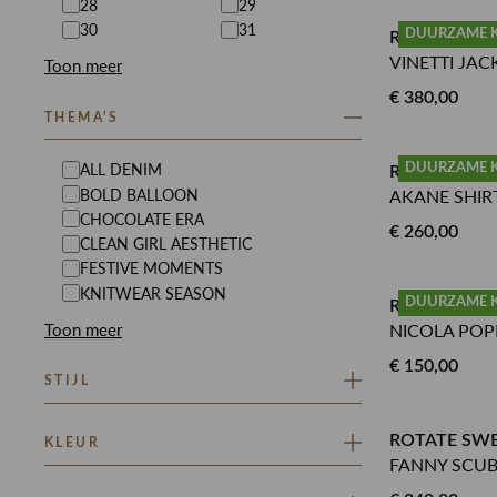
28
29
30
31
DUURZAME 
ROTATE JAS
VINETTI JAC
Toon meer
€ 380,00
THEMA'S
ALL DENIM
DUURZAME 
ROTATE BLO
BOLD BALLOON
AKANE SHIR
CHOCOLATE ERA
€ 260,00
CLEAN GIRL AESTHETIC
FESTIVE MOMENTS
KNITWEAR SEASON
DUURZAME 
ROTATE PA
Toon meer
NICOLA POP
€ 150,00
STIJL
RINSMA ONTREND
ROTATE SW
KLEUR
FANNY SCU
BEIGE
BLAUW