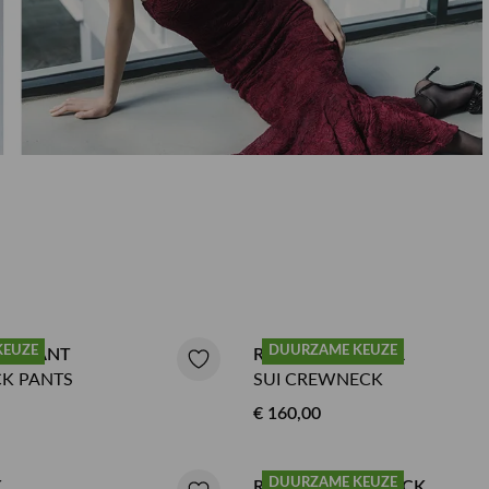
RINSMA Outlet
Qulotte lingerie en badmode
Herenkappers de Vos
n
KEUZE
DUURZAME KEUZE
EATPANT
ROTATE SWEATER
CK PANTS
SUI CREWNECK
€ 160,00
DUURZAME KEUZE
K
ROTATE DENIMJACK