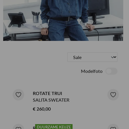
ETEN & DRINKEN >
SHOP SALE
SHOP SALE
Modelfoto
ROTATE TRUI
SALITA SWEATER
€ 260,00
DUURZAME KEUZE
ROTATE VEST