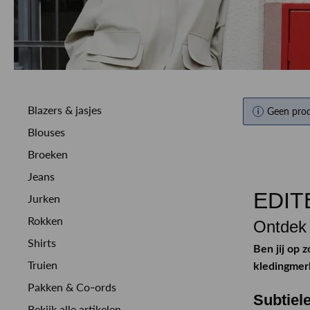
Blazers & jasjes
Geen pro
Blouses
Broeken
Jeans
EDITE
Jurken
Rokken
Ontdek
Shirts
Ben jij op 
Truien
kledingmer
Pakken & Co-ords
Subtiele
Bekijk alle artikelen