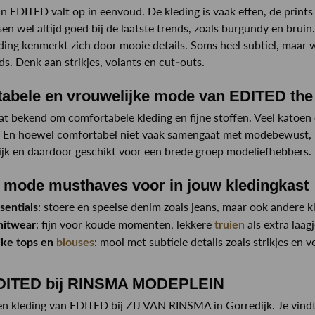
 EDITED valt op in eenvoud. De kleding is vaak effen, de prints z
sen wel altijd goed bij de laatste trends, zoals burgundy en bruin
ing kenmerkt zich door mooie details. Soms heel subtiel, maar wel
nds. Denk aan strikjes, volants en cut-outs.
abele en vrouwelijke mode van EDITED the
t bekend om comfortabele kleding en fijne stoffen. Veel katoen
n. En hoewel comfortabel niet vaak samengaat met modebewust,
ijk en daardoor geschikt voor een brede groep modeliefhebbers.
mode musthaves voor in jouw kledingkast
: stoere en speelse denim zoals jeans, maar ook andere 
sentials
: fijn voor koude momenten, lekkere
als extra laagj
nitwear
truien
: mooi met subtiele details zoals strikjes en v
jke tops en
blouses
DITED bij RINSMA MODEPLEIN
n kleding van EDITED bij ZIJ VAN RINSMA in Gorredijk. Je vindt 