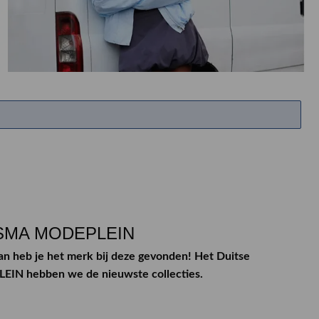
ETEN & DRINKEN >
SHOP SALE
SHOP SALE
RINSMA MODEPLEIN
an heb je het merk bij deze gevonden! Het Duitse
EIN hebben we de nieuwste collecties.