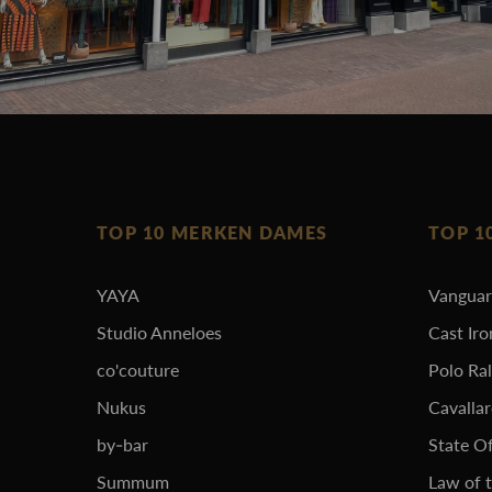
TOP 10 MERKEN DAMES
TOP 1
YAYA
Vangua
Studio Anneloes
Cast Iro
co'couture
Polo Ra
Nukus
Cavalla
by-bar
State Of
Summum
Law of 