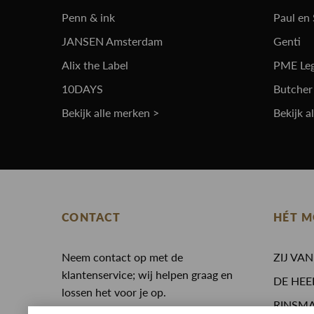
Penn & ink
Paul en
JANSEN Amsterdam
Genti
Alix the Label
PME Le
10DAYS
Butcher
Bekijk alle merken >
Bekijk a
CONTACT
HÉT M
Neem contact op met de
ZIJ VA
klantenservice; wij helpen graag en
DE HEE
lossen het voor je op.
RINSM