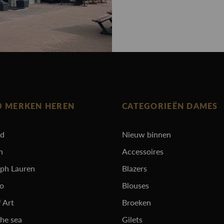
0 MERKEN HEREN
CATEGORIEËN DAMES
rd
Nieuw binnen
n
Accessoires
lph Lauren
Blazers
ro
Blouses
 Art
Broeken
the sea
Gilets