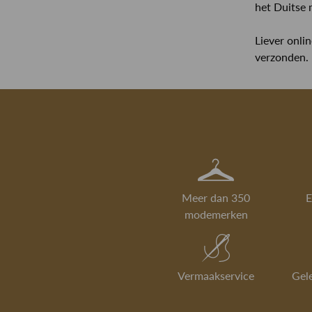
het Duitse 
Liever onli
verzonden.
Meer dan 350
E
modemerken
Vermaakservice
Gel