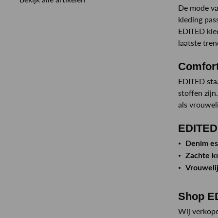
De mode van
kleding pas
EDITED kled
laatste tre
Comfort
EDITED staa
stoffen zij
als vrouwel
EDITED 
Denim es
Zachte k
Vrouweli
Shop E
Wij verkope