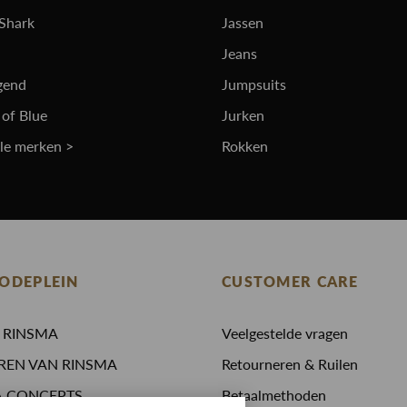
 Shark
Jassen
Jeans
gend
Jumpsuits
 of Blue
Jurken
lle merken >
Rokken
ODEPLEIN
CUSTOMER CARE
N RINSMA
Veelgestelde vragen
REN VAN RINSMA
Retourneren & Ruilen
A.CONCEPTS
Betaalmethoden