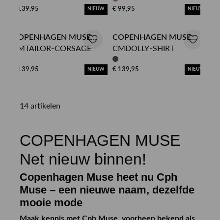
€ 139,95
€ 99,95
NIEUW
NIEUW
COPENHAGEN MUSE
COPENHAGEN MUSE
CMTAILOR-CORSAGE
CMDOLLY-SHIRT
GILET
BLOUSE
€ 139,95
€ 139,95
NIEUW
NIEUW
14 artikelen
COPENHAGEN MUSE
Net nieuw binnen!
Copenhagen Muse heet nu Cph
Muse – een nieuwe naam, dezelfde
mooie mode
Maak kennis met Cph Muse, voorheen bekend als