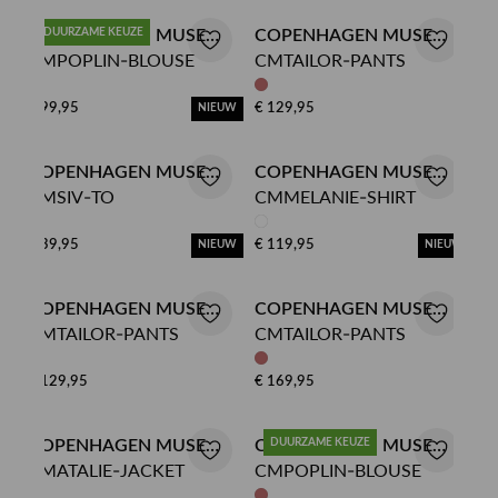
COPENHAGEN MUSE
DUURZAME KEUZE
COPENHAGEN MUSE
CMPOPLIN-BLOUSE
CMTAILOR-PANTS
BLOUSE
BERMUDA
€ 99,95
€ 129,95
NIEUW
COPENHAGEN MUSE
COPENHAGEN MUSE
CMSIV-TO
CMMELANIE-SHIRT
TOP
OVERHEMD
€ 39,95
€ 119,95
NIEUW
NIEUW
COPENHAGEN MUSE
COPENHAGEN MUSE
CMTAILOR-PANTS
CMTAILOR-PANTS
BERMUDA
PANTALON
€ 129,95
€ 169,95
COPENHAGEN MUSE
COPENHAGEN MUSE
DUURZAME KEUZE
CMATALIE-JACKET
CMPOPLIN-BLOUSE
JASJE
BLOUSE