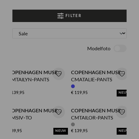
FILTER
Modelfoto
COPENHAGEN MUSE
COPENHAGEN MUSE
CMTAILYN-PANTS
CMATALIE-PANTS
HAREMBROEK
PANTALON
€ 139,95
€ 119,95
NIEUW
COPENHAGEN MUSE
COPENHAGEN MUSE
CMSIV-TO
CMTAILOR-PANTS
TOP
PANTALON
€ 39,95
€ 139,95
NIEUW
NIEUW