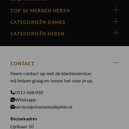
TOP 10 MERKEN HEREN
Vanguard
CATEGORIEËN DAMES
Cast Iron
Nieuw binnen
CATEGORIEËN HEREN
Polo Ralph Lauren
Accessoires
Nieuw binnen
Cavallaro
Blazers
Accessoires
State Of Art
Blouses
CONTACT
Broeken
Law of the sea
Broeken
Neem contact op met de klantenservice;
Colberts
Paul en Shark
wij helpen graag en lossen het voor je op.
Gilets
Giftcards
Genti
Jassen
0513 468 050
Jassen
Whatsapp
PME Legend
Jeans
Overhemden
service@rinsmamodeplein.nl
Butcher of Blue
Jumpsuits
Overshirts
Bekijk alle merken >
Bezoekadres
Jurken
Truien
Lijnbaan 10