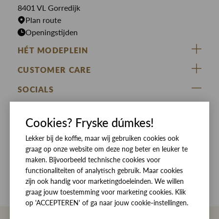
Rokken
T-shirts
8401 VL Gorredijk
Plan route
Openingstijden
HÉT MODEPLEIN
ZIJ VAN RINSMA
CUSTOMER CARE
DE HEEREN VAN RINSMA
Veelgestelde vragen
SOCIALS
RINSMA.CONCEPTS
Retourneren & Ruilen
ZIJ VAN RINSMA
DE HEEREN VAN RINSMA
Eten en drinken
Cookies? Fryske dúmkes!
Betaalmethoden
Openingstijden
Bezorgen
Lekker bij de koffie, maar wij gebruiken cookies ook
graag op onze website om deze nog beter en leuker te
Werken bij RINSMA
Contact
maken. Bijvoorbeeld technische cookies voor
functionaliteiten of analytisch gebruik. Maar cookies
Reviews
zijn ook handig voor marketingdoeleinden. We willen
graag jouw toestemming voor marketing cookies. Klik
op 'ACCEPTEREN' of ga naar jouw cookie-instellingen.