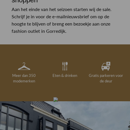
Aan het einde van het seizoen starten wij de sale.
Schrijf je in voor de e-mailnieuwsbrief om op de
hoogte te blijven of breng een bezoekje aan onze
fashion outlet in Gorredijk.
Meer dan 350
Eten & drinken
Gratis parkeren voor
modemerken
de deur
Gelegenheidskleding
Personal shopping
Gratis koffie of
Gratis retourneren in
Deskundig
Vermaakservice
6000 m²
drankje
kledingadvies
de winkel
winkeloppervlak