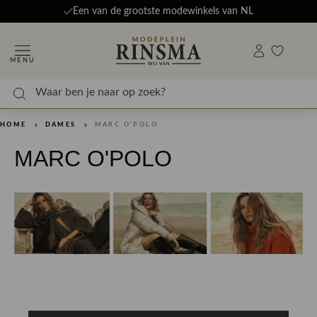
Een van de grootste modewinkels van NL
MENU
HOME
DAMES
MARC O'POLO
MARC O'POLO