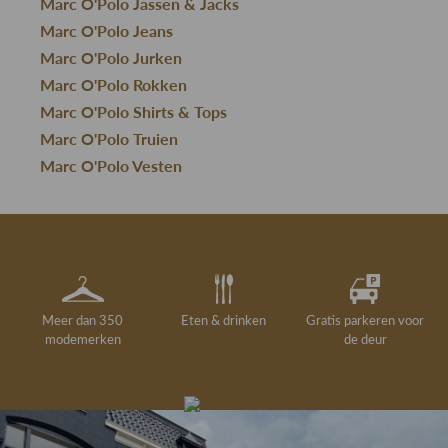
Marc O'Polo Jassen & Jacks
Marc O'Polo Jeans
Marc O'Polo Jurken
Marc O'Polo Rokken
Marc O'Polo Shirts & Tops
Marc O'Polo Truien
Marc O'Polo Vesten
Meer dan 350
Eten & drinken
Gratis parkeren voor
modemerken
de deur
Gelegenheidskleding
Personal shopping
Gratis koffie of
Gratis retourneren in
Deskundig
Vermaakservice
6000 m²
drankje
kledingadvies
de winkel
winkeloppervlak