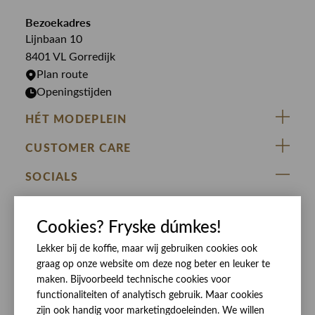
Jumpsuits
Overshirts
Bekijk alle merken >
Bezoekadres
Jurken
Truien
Lijnbaan 10
Rokken
T-shirts
8401 VL Gorredijk
Plan route
Openingstijden
HÉT MODEPLEIN
ZIJ VAN RINSMA
CUSTOMER CARE
DE HEEREN VAN RINSMA
Veelgestelde vragen
SOCIALS
RINSMA.CONCEPTS
Retourneren & Ruilen
ZIJ VAN RINSMA
DE HEEREN VAN RINSMA
Eten en drinken
Cookies? Fryske dúmkes!
Betaalmethoden
Openingstijden
Bezorgen
Lekker bij de koffie, maar wij gebruiken cookies ook
graag op onze website om deze nog beter en leuker te
Werken bij RINSMA
Contact
maken. Bijvoorbeeld technische cookies voor
Reviews
functionaliteiten of analytisch gebruik. Maar cookies
zijn ook handig voor marketingdoeleinden. We willen