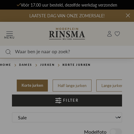
Vóór 17.00 uur besteld, dezelfde werkdag verzonden
LAATSTE DAG VAN ONZE ZOMERSALE!
MENU
HOME
DAMES
JURKEN
KORTE JURKEN
Half lange jurken
Lange jurken
Korte jurken
FILTER
Modelfoto