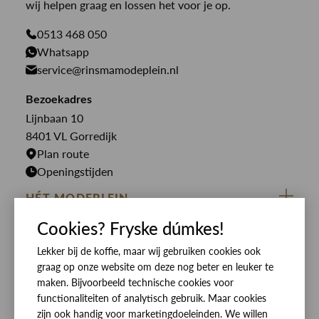
Paul en Shark
wij helpen graag en lossen het voor je op.
Gilets
Giftcards
Genti
Jassen
0513 468 050
Jassen
PME Legend
Whatsapp
Jeans
Overhemden
service@rinsmamodeplein.nl
Butcher of Blue
Jumpsuits
Overshirts
Bekijk alle merken >
Bezoekadres
Jurken
Truien
Lijnbaan 10
Rokken
T-shirts
8401 VL Gorredijk
Plan route
Openingstijden
HÉT MODEPLEIN
Cookies? Fryske dúmkes!
ZIJ VAN RINSMA
CUSTOMER CARE
DE HEEREN VAN RINSMA
Lekker bij de koffie, maar wij gebruiken cookies ook
Veelgestelde vragen
SOCIALS
graag op onze website om deze nog beter en leuker te
RINSMA.CONCEPTS
Retourneren & Ruilen
ZIJ VAN RINSMA
DE HEEREN VAN RINSMA
maken. Bijvoorbeeld technische cookies voor
Eten en drinken
functionaliteiten of analytisch gebruik. Maar cookies
Betaalmethoden
zijn ook handig voor marketingdoeleinden. We willen