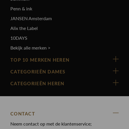
Penn & ink
JANSEN Amsterdam
Alix the Label
10DAYS
Bekijk alle merken >
TOP 10 MERKEN HEREN
Vanguard
CATEGORIEËN DAMES
Cast Iron
Nieuw binnen
CATEGORIEËN HEREN
Polo Ralph Lauren
Accessoires
Nieuw binnen
Cavallaro
Blazers
Accessoires
State Of Art
Blouses
Broeken
CONTACT
Law of the sea
Broeken
Neem contact op met de klantenservice;
Colberts