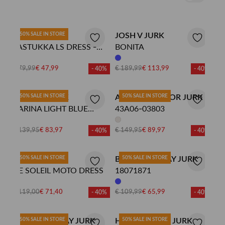
YAS JURK
50% SALE IN STORE
JOSH V JURK
YASTUKKA LS DRESS -
BONITA
FEST
€ 79,99
€ 47,99
€ 189,99
€ 113,99
- 40%
- 40%
LAAGAM JURK
50% SALE IN STORE
ANNA VAN TOOR JURK
50% SALE IN STORE
CARINA LIGHT BLUE
43A06-03803
SHORT DRESS
€ 139,95
€ 83,97
€ 149,95
€ 89,97
- 40%
- 40%
DEUS JURK
50% SALE IN STORE
BETTY BARCLAY JURK
50% SALE IN STORE
DE SOLEIL MOTO DRESS
18071871
€ 119,00
€ 71,40
€ 109,99
€ 65,99
- 40%
- 40%
BETTY BARCLAY JURK
50% SALE IN STORE
HARPER & YVE JURK
50% SALE IN STORE