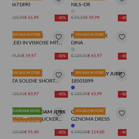
18671890
NILS-DR
€ 109,99
€ 65,99
€ 99,99
€ 59,99
- 40%
- 40%
CATNOIR JURK
50% SALE IN STORE
FREEBIRD JURK
50% SALE IN STORE
KLEID IN VISKOSE MIT
DINA
PRINT
€ 99,95
€ 59,97
€ 109,95
€ 65,97
- 40%
- 40%
LAAGAM JURK
50% SALE IN STORE
BETTY BARCLAY JURK
50% SALE IN STORE
LIZA SOLENE SHORT
18501899
DRESS
€ 139,95
€ 83,97
€ 109,99
€ 65,99
- 40%
- 40%
POM AMSTERDAM JURK
DUURZAME KEUZE
GESTUZ JURK
50% SALE IN STORE
DRESS - SEERSUCKER
GZNOMA DRESS
50% SALE IN STORE
RED WHITE
€ 159,00
€ 95,40
€ 190,00
€ 114,00
- 40%
- 40%