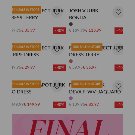
FASHION PROJECT JURK
50% SALE IN STORE
JOSH V JURK
DRESS TERRY
BONITA
€ 59,95
€ 35,97
€ 189,99
€ 113,99
- 40%
- 40%
FASHION PROJECT JURK
50% SALE IN STORE
FASHION PROJECT JURK
50% SALE IN STORE
STRIPE DRESS
DRESS TERRY
€ 49,95
€ 29,97
€ 59,95
€ 35,97
- 40%
- 40%
FABIENNE CHAPOT JURK
50% SALE IN STORE
FREEBIRD JURK
50% SALE IN STORE
PIO DRESS
DEVA F-WV-JAQUARD
€ 249,99
€ 149,99
€ 139,95
€ 83,97
- 40%
- 40%