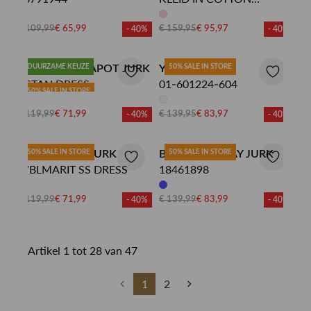
STRETCH
€ 109,99
€ 65,99
€ 159,95
€ 95,97
- 40%
- 40%
FABIENNE CHAPOT JURK
DUURZAME KEUZE
YAYA JURK
50% SALE IN STORE
ASTAN DRESS
01-601224-604
50% SALE IN STORE
€ 119,99
€ 71,99
€ 139,95
€ 83,97
- 40%
- 40%
WITH BLACK JURK
50% SALE IN STORE
BETTY BARCLAY JURK
50% SALE IN STORE
WBLMARIT SS DRESS
18461898
€ 119,99
€ 71,99
€ 139,99
€ 83,99
- 40%
- 40%
Artikel 1 tot 28 van 47
1
2