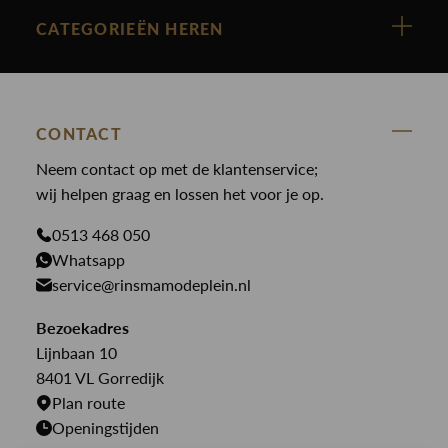
Cast Iron
Nieuw binnen
CATEGORIEËN HEREN
Polo Ralph Lauren
Accessoires
Nieuw binnen
Cavallaro
Blazers
Accessoires
State Of Art
Blouses
Broeken
CONTACT
Law of the sea
Broeken
Neem contact op met de klantenservice;
Colberts
Paul en Shark
wij helpen graag en lossen het voor je op.
Gilets
Giftcards
Genti
Jassen
0513 468 050
Jassen
PME Legend
Whatsapp
Jeans
Overhemden
service@rinsmamodeplein.nl
Butcher of Blue
Jumpsuits
Overshirts
Bekijk alle merken >
Bezoekadres
Jurken
Truien
Lijnbaan 10
Rokken
T-shirts
8401 VL Gorredijk
Plan route
Openingstijden