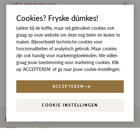
HÉT MODEPLEIN
Cookies? Fryske dúmkes!
ZIJ VAN RINSMA
CUSTOMER CARE
DE HEEREN VAN RINSMA
Lekker bij de koffie, maar wij gebruiken cookies ook
Veelgestelde vragen
SOCIALS
graag op onze website om deze nog beter en leuker te
RINSMA.CONCEPTS
Retourneren & Ruilen
ZIJ VAN RINSMA
DE HEEREN VAN RINSMA
maken. Bijvoorbeeld technische cookies voor
functionaliteiten of analytisch gebruik. Maar cookies
Eten en drinken
Betaalmethoden
zijn ook handig voor marketingdoeleinden. We willen
Openingstijden
Bezorgen
graag jouw toestemming voor marketing cookies. Klik
op 'ACCEPTEREN' of ga naar jouw cookie-instellingen.
Werken bij RINSMA
Contact
Reviews
ACCEPTEREN
COOKIE INSTELLINGEN
Betaal eenvoudig en veilig met