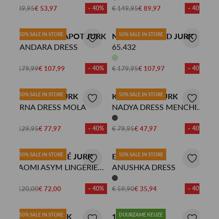
€ 89,95
€ 53,97
- 40%
€ 149,95
€ 89,97
- 40%
FABIENNE CHAPOT JURK
50% SALE IN STORE
NO MANS LAND JURK
50% SALE IN STORE
MANDARA DRESS
65.432
€ 179,99
€ 107,99
- 40%
€ 179,95
€ 107,97
- 40%
KING LOUIE JURK
50% SALE IN STORE
KING LOUIE JURK
50% SALE IN STORE
VIRNA DRESS MOLA
NADYA DRESS MENCHINI
STRIPE
€ 129,95
€ 77,97
- 40%
€ 79,95
€ 47,97
- 40%
HAUTE L'AMITIÉ JURK
50% SALE IN STORE
EDITED JURK
50% SALE IN STORE
NAOMI ASYM LINGERIE
ANUSHKA DRESS
DRESS
€ 120,00
€ 72,00
- 40%
€ 59,90
€ 35,94
- 40%
NEO NOIR JURK
50% SALE IN STORE
10DAYS JURK
DUURZAME KEUZE