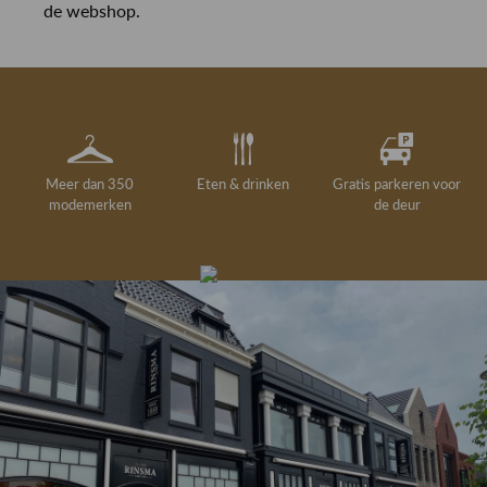
de webshop.
Meer dan 350
Eten & drinken
Gratis parkeren voor
modemerken
de deur
Gelegenheidskleding
Personal shopping
Gratis koffie of
Gratis retourneren in
Deskundig
Vermaakservice
6000 m²
drankje
kledingadvies
de winkel
winkeloppervlak