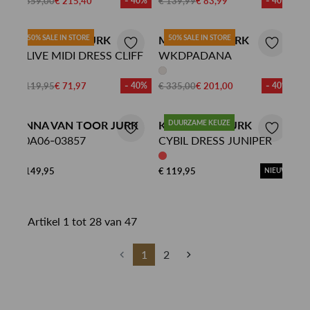
€ 359,00
€ 215,40
- 40%
€ 139,99
€ 83,99
- 40%
KING LOUIE JURK
50% SALE IN STORE
MAX MARA JURK
50% SALE IN STORE
OLIVE MIDI DRESS CLIFF
WKDPADANA
€ 119,95
€ 71,97
- 40%
€ 335,00
€ 201,00
- 40%
ANNA VAN TOOR JURK
KING LOUIE JURK
DUURZAME KEUZE
80A06-03857
CYBIL DRESS JUNIPER
€ 149,95
€ 119,95
NIEUW
Artikel 1 tot 28 van 47
1
2