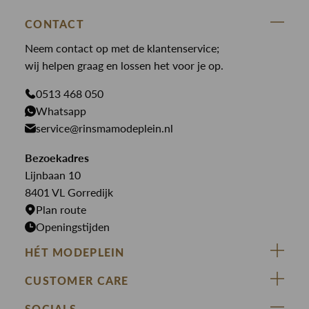
Accessoires
State Of Art
Blouses
Broeken
CONTACT
Law of the sea
Broeken
Neem contact op met de klantenservice;
Colberts
Paul en Shark
wij helpen graag en lossen het voor je op.
Gilets
Giftcards
Genti
Jassen
0513 468 050
Jassen
PME Legend
Whatsapp
Jeans
Overhemden
service@rinsmamodeplein.nl
Butcher of Blue
Jumpsuits
Overshirts
Bekijk alle merken >
Bezoekadres
Jurken
Truien
Lijnbaan 10
Rokken
T-shirts
8401 VL Gorredijk
Plan route
Openingstijden
HÉT MODEPLEIN
ZIJ VAN RINSMA
CUSTOMER CARE
DE HEEREN VAN RINSMA
Veelgestelde vragen