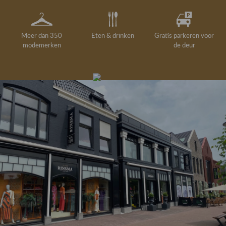
Meer dan 350
Eten & drinken
Gratis parkeren voor
modemerken
de deur
Gelegenheidskleding
Personal shopping
Gratis koffie of
Gratis retourneren in
Deskundig
Vermaakservice
6000 m²
drankje
kledingadvies
de winkel
winkeloppervlak