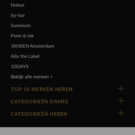
Nukus
by-bar
Summum
Penn & ink
JANSEN Amsterdam
Alix the Label
10DAYS
Bekijk alle merken >
TOP 10 MERKEN HEREN
Vanguard
CATEGORIEËN DAMES
Cast Iron
Nieuw binnen
CATEGORIEËN HEREN
Polo Ralph Lauren
Accessoires
Nieuw binnen
Cavallaro
Blazers