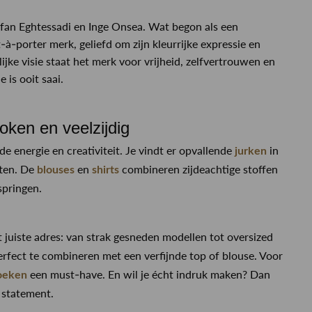
an Eghtessadi en Inge Onsea. Wat begon als een
-à-porter merk, geliefd om zijn kleurrijke expressie en
jke visie staat het merk voor vrijheid, zelfvertrouwen en
 is ooit saai.
ken en veelzijdig
nergie en creativiteit. Je vindt er opvallende
in
jurken
tten. De
en
combineren zijdeachtige stoffen
blouses
shirts
springen.
uiste adres: van strak gesneden modellen tot oversized
erfect te combineren met een verfijnde top of blouse. Voor
een must-have. En wil je écht indruk maken? Dan
oeken
statement.