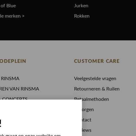
 of Blue
Jurken
lle merken >
Rokken
ODEPLEIN
CUSTOMER CARE
N RINSMA
Veelgestelde vragen
REN VAN RINSMA
Retourneren & Ruilen
A.CONCEPTS
Betaalmethoden
 drinken
Bezorgen
stijden
Contact
!
 bij RINSMA
Reviews
 ook graag op onze website om