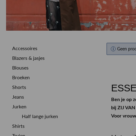
Accessoires
Geen pro
Blazers & jasjes
Blouses
Broeken
ESSE
Shorts
Jeans
Ben je op 
Jurken
bij ZIJ VA
Half lange jurken
Voor vrouwe
Shirts
Truien