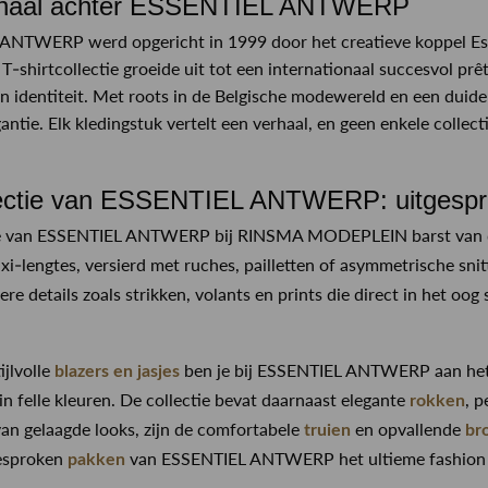
rhaal achter ESSENTIEL ANTWERP
ANTWERP werd opgericht in 1999 door het creatieve koppel Esf
T-shirtcollectie groeide uit tot een internationaal succesvol prêt
n identiteit. Met roots in de Belgische modewereld en een duideli
antie. Elk kledingstuk vertelt een verhaal, en geen enkele collectie
ectie van ESSENTIEL ANTWERP: uitgespro
ie van ESSENTIEL ANTWERP bij RINSMA MODEPLEIN barst van de e
xi-lengtes, versierd met ruches, pailletten of asymmetrische sni
re details zoals strikken, volants en prints die direct in het oog 
ijlvolle
ben je bij ESSENTIEL ANTWERP aan het j
blazers en jasjes
n felle kleuren. De collectie bevat daarnaast elegante
, p
rokken
an gelaagde looks, zijn de comfortabele
en opvallende
truien
br
gesproken
van ESSENTIEL ANTWERP het ultieme fashion 
pakken