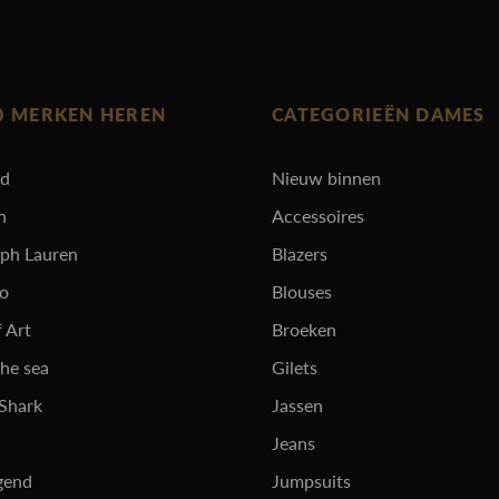
0 MERKEN HEREN
CATEGORIEËN DAMES
rd
Nieuw binnen
n
Accessoires
lph Lauren
Blazers
ro
Blouses
 Art
Broeken
the sea
Gilets
 Shark
Jassen
Jeans
gend
Jumpsuits