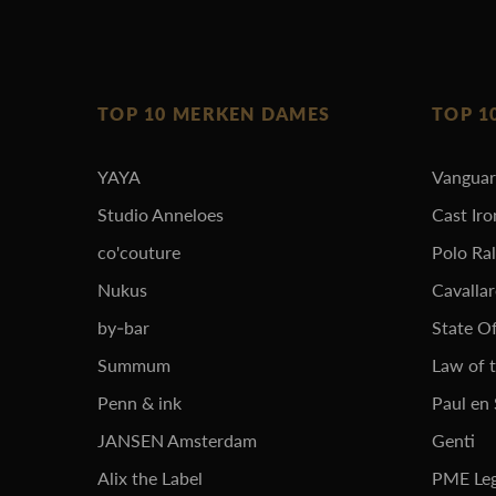
TOP 10 MERKEN DAMES
TOP 1
YAYA
Vangua
Studio Anneloes
Cast Iro
co'couture
Polo Ra
Nukus
Cavalla
by-bar
State Of
Summum
Law of 
Penn & ink
Paul en
JANSEN Amsterdam
Genti
Alix the Label
PME Le