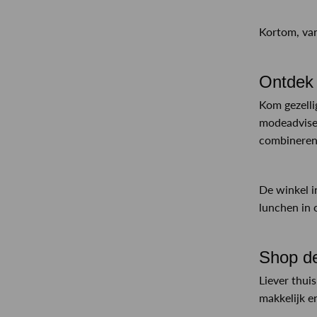
Kortom, van 
Ontdek
Kom gezelli
modeadviseu
combineren 
De winkel i
lunchen in
Shop d
Liever thui
makkelijk e