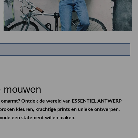
ETEN & DRINKEN >
SHOP SALE
SHOP SALE
e mouwen
jkheid omarmt? Ontdek de wereld van ESSENTIEL ANTWERP
proken kleuren, krachtige prints en unieke ontwerpen.
 mode een statement willen maken.