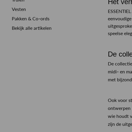
Het ve
Vesten
ESSENTIEL 
Pakken & Co-ords
eenvoudige 
uitgesproke
Bekijk alle artikelen
speelse eleg
De coll
De collect
midi- en ma
met bijzonde
Ook voor st
ontwerpen i
wie houdt v
zijn de uit