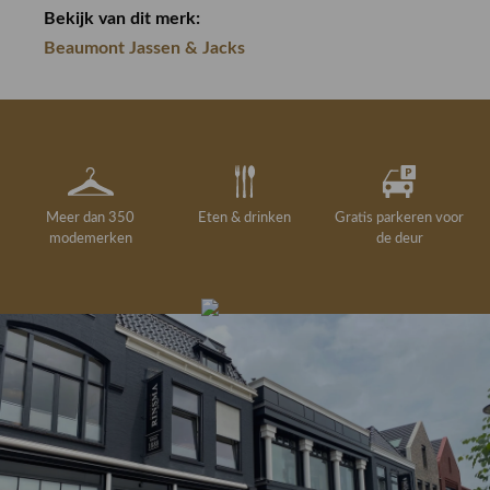
Bekijk van dit merk:
Beaumont Jassen & Jacks
Meer dan 350
Eten & drinken
Gratis parkeren voor
modemerken
de deur
Gelegenheidskleding
Personal shopping
Gratis koffie of
Gratis retourneren in
Deskundig
Vermaakservice
6000 m²
drankje
kledingadvies
de winkel
winkeloppervlak