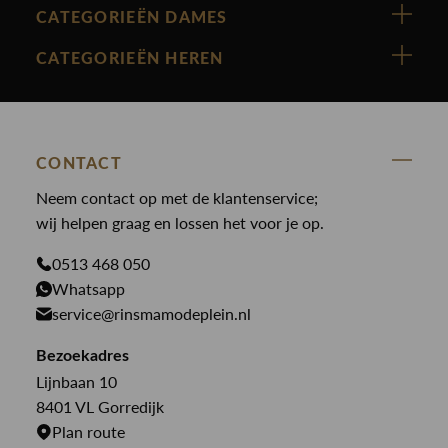
Vanguard
CATEGORIEËN DAMES
Cast Iron
Nieuw binnen
CATEGORIEËN HEREN
Polo Ralph Lauren
Accessoires
Nieuw binnen
Cavallaro
Blazers
Accessoires
State Of Art
Blouses
Broeken
CONTACT
Law of the sea
Broeken
Neem contact op met de klantenservice;
Colberts
Paul en Shark
wij helpen graag en lossen het voor je op.
Gilets
Giftcards
Genti
Jassen
0513 468 050
Jassen
PME Legend
Whatsapp
Jeans
Overhemden
service@rinsmamodeplein.nl
Butcher of Blue
Jumpsuits
Overshirts
Bekijk alle merken >
Bezoekadres
Jurken
Truien
Lijnbaan 10
Rokken
T-shirts
8401 VL Gorredijk
Plan route