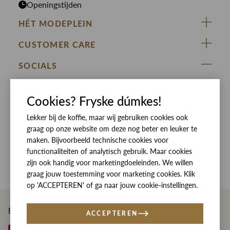
Openingstijden
HÉT MODEPLEIN
ZIJ VAN RINSMA
CUSTOMER CARE
DE HEEREN VAN RINSMA
Veelgestelde vragen
SOCIALS
RINSMA.CONCEPTS
Retourneren & Ruilen
ZIJ VAN RINSMA
DE HEEREN VAN RINSMA
Eten en drinken
Cookies? Fryske dúmkes!
Betaalmethoden
Openingstijden
Bezorgen
Lekker bij de koffie, maar wij gebruiken cookies ook
graag op onze website om deze nog beter en leuker te
Werken bij RINSMA
Contact
maken. Bijvoorbeeld technische cookies voor
functionaliteiten of analytisch gebruik. Maar cookies
Reviews
zijn ook handig voor marketingdoeleinden. We willen
graag jouw toestemming voor marketing cookies. Klik
op 'ACCEPTEREN' of ga naar jouw cookie-instellingen.
Betaal eenvoudig en veilig met
ACCEPTEREN