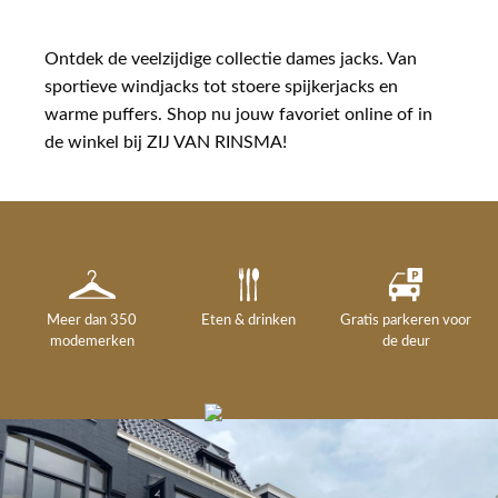
Ontdek de veelzijdige collectie dames jacks. Van
sportieve windjacks tot stoere spijkerjacks en
warme puffers. Shop nu jouw favoriet online of in
de winkel bij ZIJ VAN RINSMA!
Meer dan 350
Eten & drinken
Gratis parkeren voor
modemerken
de deur
Gelegenheidskleding
Personal shopping
Gratis koffie of
Gratis retourneren in
Deskundig
Vermaakservice
6000 m²
drankje
kledingadvies
de winkel
winkeloppervlak