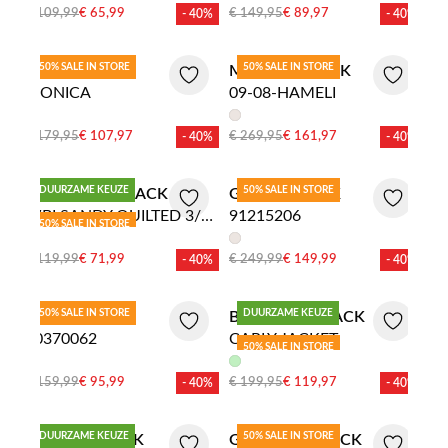
€ 109,99
€ 65,99
€ 149,95
€ 89,97
- 40%
- 40%
50% SALE IN STORE
50% SALE IN STORE
RESET JACK
MOSCOW JACK
MONICA
09-08-HAMELI
€ 179,95
€ 107,97
€ 269,95
€ 161,97
- 40%
- 40%
DUURZAME KEUZE
50% SALE IN STORE
WITH BLACK JACK
GIL BRET JACK
WBLSANDY QUILTED 3/4
91215206
50% SALE IN STORE
COAT
€ 119,99
€ 71,99
€ 249,99
€ 149,99
- 40%
- 40%
50% SALE IN STORE
DUURZAME KEUZE
LEBEK JACK
BEAUMONT JACK
50370062
CARLY JACKET
50% SALE IN STORE
€ 159,99
€ 95,99
€ 199,95
€ 119,97
- 40%
- 40%
DUURZAME KEUZE
50% SALE IN STORE
COVERED JACK
GOFRANCK JACK