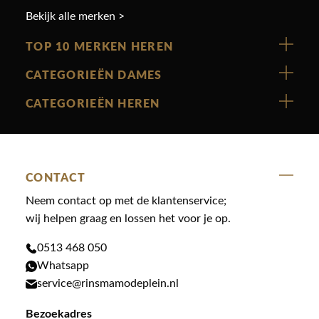
Bekijk alle merken >
TOP 10 MERKEN HEREN
Vanguard
CATEGORIEËN DAMES
Cast Iron
Nieuw binnen
CATEGORIEËN HEREN
Polo Ralph Lauren
Accessoires
Nieuw binnen
Cavallaro
Blazers
Accessoires
State Of Art
Blouses
CONTACT
Broeken
Law of the sea
Broeken
Neem contact op met de klantenservice;
Colberts
Paul en Shark
wij helpen graag en lossen het voor je op.
Gilets
Giftcards
Genti
Jassen
0513 468 050
Jassen
Whatsapp
PME Legend
Jeans
Overhemden
service@rinsmamodeplein.nl
Butcher of Blue
Jumpsuits
Overshirts
Bezoekadres
Bekijk alle merken >