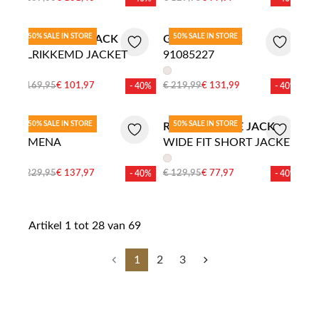
50% SALE IN STORE
50% SALE IN STORE
MODSTROM JACK
GIL BRET JACK
ULRIKKEMD JACKET
91085227
€ 169,95
€ 101,97
€ 219,99
€ 131,99
- 40%
- 40%
50% SALE IN STORE
50% SALE IN STORE
RESET JACK
RINO EN PELLE JACK
XIMENA
WIDE FIT SHORT JACKET
WITH HIGH COLLAR
€ 229,95
€ 137,97
€ 129,95
€ 77,97
- 40%
- 40%
Artikel 1 tot 28 van 69
1
2
3