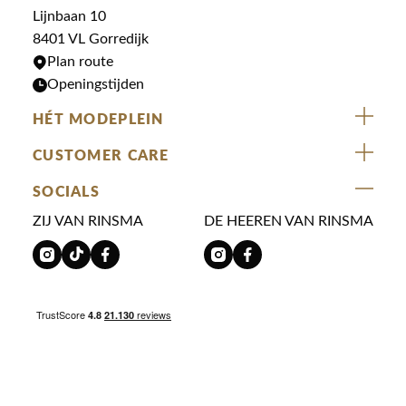
Jurken
Truien
Lijnbaan 10
Rokken
T-shirts
8401 VL Gorredijk
Plan route
Openingstijden
HÉT MODEPLEIN
ZIJ VAN RINSMA
CUSTOMER CARE
DE HEEREN VAN RINSMA
Veelgestelde vragen
SOCIALS
RINSMA.CONCEPTS
Retourneren & Ruilen
ZIJ VAN RINSMA
DE HEEREN VAN RINSMA
Eten en drinken
Betaalmethoden
Openingstijden
Bezorgen
Werken bij RINSMA
Contact
Reviews