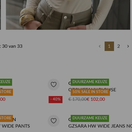
Herenkappers de Vos
ot 30 van 33
1
2
KEUZE
DUURZAME KEUZE
OUSE
GESTUZ BLOUSE
RT
GZCHIFFANY BLOUSE
 STORE
50% SALE IN STORE
,00
€ 170,00
€ 102,00
- 40%
 STORE
DUURZAME KEUZE
NTALON
GESTUZ JEANS
 WIDE PANTS
GZSARA HW WIDE JEANS N