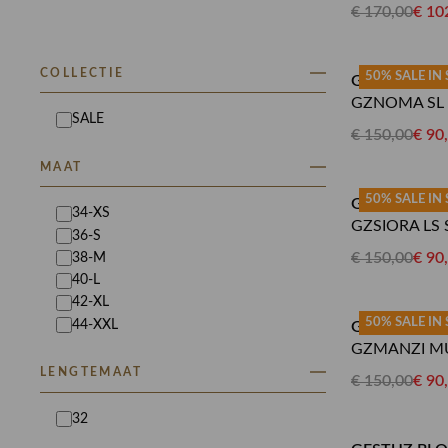
€ 170,00
€ 10
COLLECTIE
50% SALE IN
GESTUZ TO
GZNOMA SL 
SALE
€ 150,00
€ 90
MAAT
50% SALE IN
GESTUZ BL
34-XS
GZSIORA LS 
36-S
€ 150,00
€ 90
38-M
40-L
42-XL
50% SALE IN
44-XXL
GESTUZ GIL
GZMANZI MU
LENGTEMAAT
€ 150,00
€ 90
32