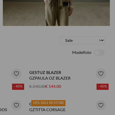
ETEN & DRINKEN >
SHOP SALE
SHOP SALE
Modelfoto
GESTUZ BLAZER
GZPAULA OZ BLAZER
€ 240,00
€ 144,00
- 40%
- 40%
50% SALE IN STORE
GESTUZ TOP
OOS
GZTITTA CORSAGE