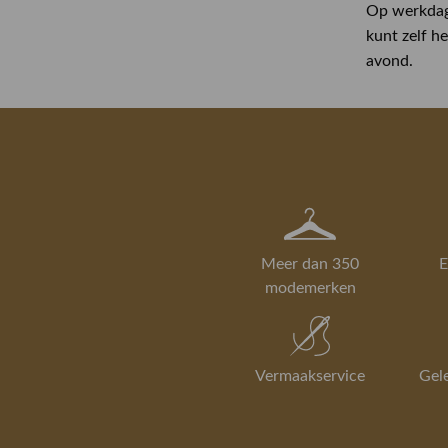
Op werkdage
kunt zelf h
avond.
Meer dan 350
E
modemerken
Vermaakservice
Gel