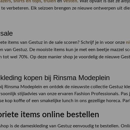
lazers
,
shirts en tops
,
truien
en
vesten
. Wat opvalt is dat ze alt
n te verbeteren. Elk seizoen brengen ze nieuwe ontwerpen uit die 
sale
ete items van Gestuz in de sale scoren? Schrijf je in voor onze
n
n van Gestuz. De mooiste items kun je met een beetje mazzel sco
n tot wel 70%. Op deze manier shop je voordelig de nieuwe Gest
kleding kopen bij Rinsma Modeplein
ij Rinsma Modeplein en ontdek de nieuwste collectie Gestuz kled
soonlijk stijladvies van onze ervaren Fashion Professionals. Pas 
se kop koffie of een smakelijke lunch in ons gezellige horeca. Pa
oriete items online bestellen
hop is de dameskleding van Gestuz eenvoudig te bestellen. Online