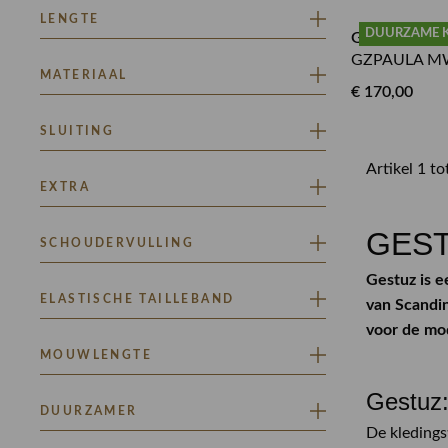
HIGH WAIST
LENGTE
DUURZAME 
GESTUZ PA
GZPAULA M
KORT
MATERIAAL
€ 170,00
FIJN BREISEL
SLUITING
NON STRETCH
NON STRETCH DENIM
Artikel 1 t
DRUKKNOOPSLUITING
EXTRA
STRETCH
KNOOP EN RITSSLUITING
STRETCH DENIM
KNOOP SLUITING
BORSTZAK
GEST
SCHOUDERVULLING
RITSSLUITING
CEINTUUR
RUFFLES
Gestuz is e
JA
ELASTISCHE TAILLEBAND
SMOCK DETAIL
van Scandin
SPLIT
voor de mo
STRIK
MET RIJGKOORD
MOUWLENGTE
Toon meer
Gestuz:
KORTE MOUW
DUURZAMER
MOUWLOOS
De kledings