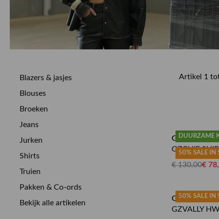
Artikel 1 t
Blazers & jasjes
Blouses
Broeken
Jeans
DUURZAME 
GESTUZ BL
Jurken
GZCHIF SHI
50% SALE IN
Shirts
€ 130,00
€ 78
Truien
Pakken & Co-ords
50% SALE IN
GESTUZ PA
Bekijk alle artikelen
GZVALLY HW