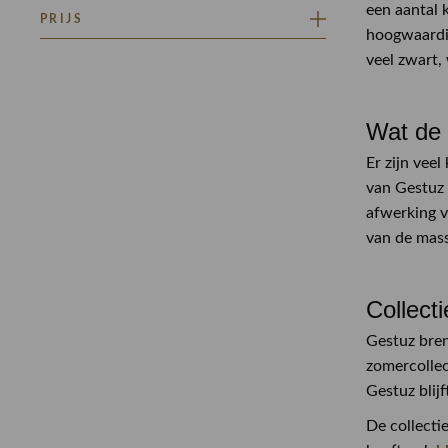
CLASSIFICATIE GOUD
een aantal 
PRIJS
CLASSIFICATIE ZILVER
hoogwaardig
veel zwart, 
Minimaal
Maximaal
–
Wat de 
Er zijn vee
van Gestuz 
afwerking v
van de mass
Collect
Gestuz breng
zomercollect
Gestuz blijf
De collecti