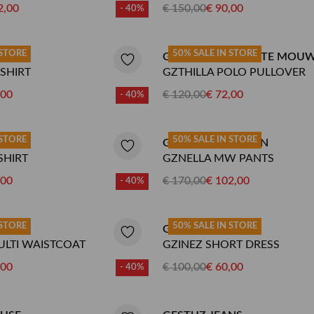
2,00
€ 150,00
€ 90,00
- 40%
 STORE
50% SALE IN STORE
P
GESTUZ TRUI KORTE MOU
SHIRT
GZTHILLA POLO PULLOVER
,00
€ 120,00
€ 72,00
- 40%
 STORE
50% SALE IN STORE
OUSE
GESTUZ PANTALON
SHIRT
GZNELLA MW PANTS
,00
€ 170,00
€ 102,00
- 40%
 STORE
50% SALE IN STORE
ET
GESTUZ JURK
LTI WAISTCOAT
GZINEZ SHORT DRESS
,00
€ 100,00
€ 60,00
- 40%