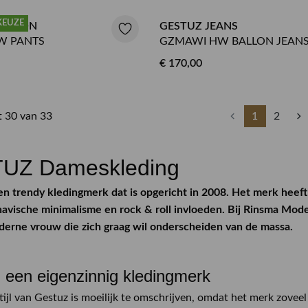
KEUZE
NTALON
GESTUZ JEANS
W PANTS
GZMAWI HW BALLON JEAN
€ 170,00
ot 30 van 33
1
2
UZ Dameskleding
en trendy kledingmerk dat is opgericht in 2008. Het merk heeft
avische minimalisme en rock & roll invloeden. Bij Rinsma Modep
derne vrouw die zich graag wil onderscheiden van de massa.
 een eigenzinnig kledingmerk
tijl van Gestuz is moeilijk te omschrijven, omdat het merk zoveel