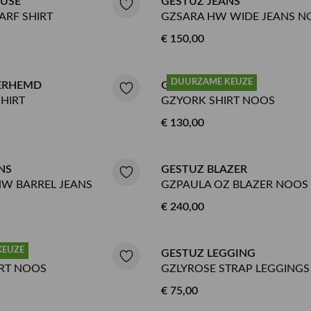
OUSE
GESTUZ JEANS
ARF SHIRT
GZSARA HW WIDE JEANS N
€ 150,00
DUURZAME KEUZE
ERHEMD
GESTUZ BLOUSE
HIRT
GZYORK SHIRT NOOS
€ 130,00
NS
GESTUZ BLAZER
W BARREL JEANS
GZPAULA OZ BLAZER NOOS
€ 240,00
KEUZE
OUSE
GESTUZ LEGGING
RT NOOS
GZLYROSE STRAP LEGGINGS
€ 75,00