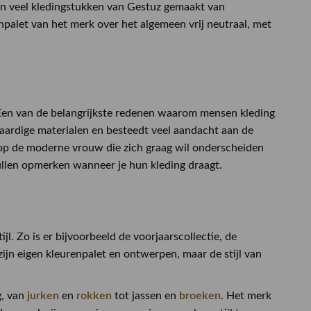
jn veel kledingstukken van Gestuz gemaakt van
enpalet van het merk over het algemeen vrij neutraal, met
 Een van de belangrijkste redenen waarom mensen kleding
aardige materialen en besteedt veel aandacht aan de
t op de moderne vrouw die zich graag wil onderscheiden
zullen opmerken wanneer je hun kleding draagt.
jl. Zo is er bijvoorbeeld de voorjaarscollectie, de
 zijn eigen kleurenpalet en ontwerpen, maar de stijl van
g, van
jurken
en
rokken
tot jassen en
broeken
. Het merk