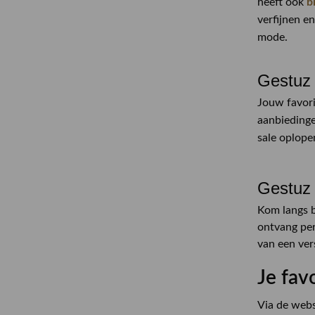
heeft ook
b
verfijnen e
mode.
Gestuz 
Jouw favori
aanbiedinge
sale oplope
Gestuz 
Kom langs b
ontvang per
van een ver
Je fav
Via de webs