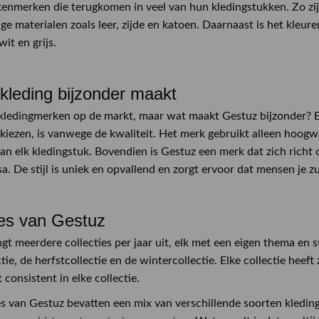
kenmerken die terugkomen in veel van hun kledingstukken. Zo zi
e materialen zoals leer, zijde en katoen. Daarnaast is het kleur
wit en grijs.
kleding bijzonder maakt
l kledingmerken op de markt, maar wat maakt Gestuz bijzonder?
kiezen, is vanwege de kwaliteit. Het merk gebruikt alleen hoogw
an elk kledingstuk. Bovendien is Gestuz een merk dat zich rich
a. De stijl is uniek en opvallend en zorgt ervoor dat mensen je 
ies van Gestuz
t meerdere collecties per jaar uit, elk met een eigen thema en sti
ie, de herfstcollectie en de wintercollectie. Elke collectie heeft
t consistent in elke collectie.
es van Gestuz bevatten een mix van verschillende soorten kledin