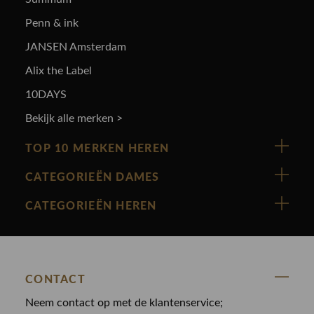
Penn & ink
JANSEN Amsterdam
Alix the Label
10DAYS
Bekijk alle merken >
TOP 10 MERKEN HEREN
Vanguard
CATEGORIEËN DAMES
Cast Iron
Nieuw binnen
CATEGORIEËN HEREN
Polo Ralph Lauren
Accessoires
Nieuw binnen
Cavallaro
Blazers
Accessoires
State Of Art
Blouses
CONTACT
Broeken
Law of the sea
Broeken
Neem contact op met de klantenservice;
Colberts