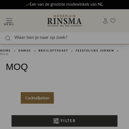
Een van de grootste modewinkels van NL
MENU
HOME
DAMES
BRUILOFTSGAST
FEESTELIJKE JURKEN
MOQ
MOQ
Cocktailjurken
FILTER