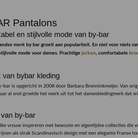
n
AR Pantalons
abel en stijlvolle mode van by-bar
ndse merk by bar groeit aan populariteit. En niet voor niets n
 stijlvolle mode voor dames. Prachtige
jurken
, comfortabele
bro
t van bybar kleding
-bar is opgericht in 2008 door Barbara Brenninkmeijer. Van or
aar al snel groeide het merk uit tot het dameskledingmerk dat w
 van by-bar
elke vrouw inspireren met bewuste en eigentijdse collecties die 
ijven als strak Scandinavisch design met een elegante Franse to