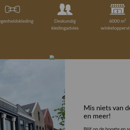
egenheidskleding
Deskundig
6000 m²
kledingadvies
winkeloppervl
Mis niets van d
en meer!
Blijf op de hoogte en s