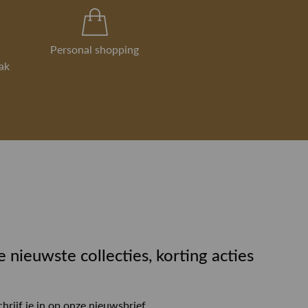
Personal shopping
ak
e nieuwste collecties, korting acties
chrijf je in op onze nieuwsbrief.