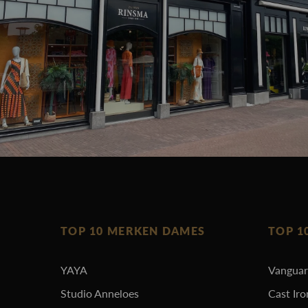
TOP 10 MERKEN DAMES
TOP 1
YAYA
Vangua
Studio Anneloes
Cast Iro