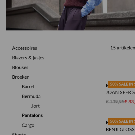
15 artikele
Accessoires
Blazers & jasjes
Blouses
Broeken
50% SALE IN
BY-BAR PAN
Barrel
JOAN SEER S
Bermuda
€ 139,95
€ 83
Jort
Pantalons
50% SALE IN
BY-BAR PAN
Cargo
BENJI GLOS
Shorts