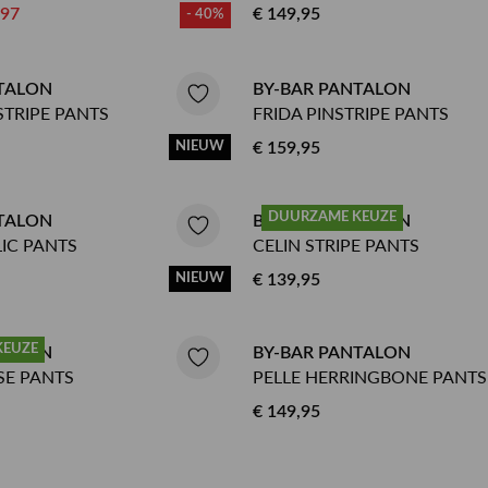
,97
€ 149,95
- 40%
TALON
BY-BAR PANTALON
STRIPE PANTS
FRIDA PINSTRIPE PANTS
NIEUW
€ 159,95
DUURZAME KEUZE
TALON
BY-BAR PANTALON
LIC PANTS
CELIN STRIPE PANTS
NIEUW
€ 139,95
KEUZE
TALON
BY-BAR PANTALON
SE PANTS
PELLE HERRINGBONE PANTS
€ 149,95