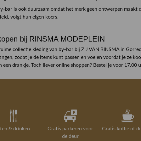
-bar is ook duurzaam omdat het merk geen ontwerpen maakt die 
eid, volgt hun eigen koers.
 kopen bij RINSMA MODEPLEIN
uime collectie kleding van by-bar bij ZIJ VAN RINSMA in Gorred
ngen, zodat je de items kunt passen en voelen voordat je ze koo
n een drankje. Toch liever online shoppen? Bestel je voor 17.00 
ten & drinken
Gratis parkeren voor
Gratis koffie of d
de deur