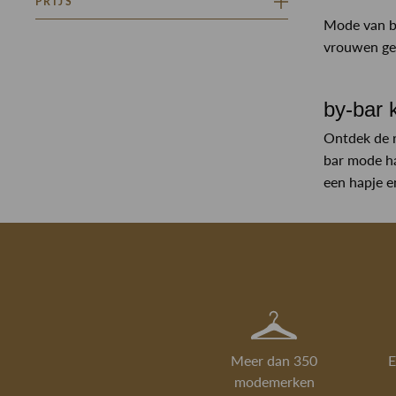
PRIJS
CLASSIFICATIE ZILVER
Mode van by
Minimaal
Maximaal
vrouwen gel
–
by-bar
Ontdek de r
bar mode ha
een hapje e
Meer dan 350
E
modemerken