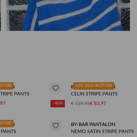
Herenkappers de Vos
n
 STORE
50% SALE IN STORE
TALON
BY-BAR PANTALON
TRIPE PANTS
CELIN STRIPE PANTS
,97
€ 139,95
€ 83,97
- 40%
 STORE
TALON
BY-BAR PANTALON
S PANTS
NEMO SATIN STRIPE PANTS