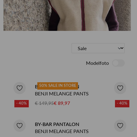
ETEN & DRINKEN >
SHOP SALE
SHOP SALE
Modelfoto
50% SALE IN STORE
BY-BAR PANTALON
BENJI MELANGE PANTS
€ 149,95
€ 89,97
- 40%
- 40%
BY-BAR PANTALON
BENJI MELANGE PANTS