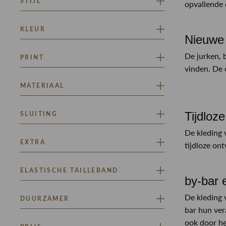
STIJL
opvallende 
RINSMA ICONS
KLEUR
Nieuwe 
BEIGE
BLAUW
De jurken, 
PRINT
BRUIN
GRIJS
vinden. De 
GROEN
OFF WHITE
EFFEN
MATERIAAL
Toon meer
GEMÊLEERD
HERRINGBONE
NON STRETCH
Tijdloz
STREPEN
SLUITING
STRETCH
De kleding 
KNOOP EN RITSSLUITING
EXTRA
tijdloze on
RITSSLUITING
GLITTERTJE
ELASTISCHE TAILLEBAND
by-bar 
JA
De kleding 
DUURZAMER
MET RIJGKOORD
bar hun ver
ook door he
CLASSIFICATIE GOUD