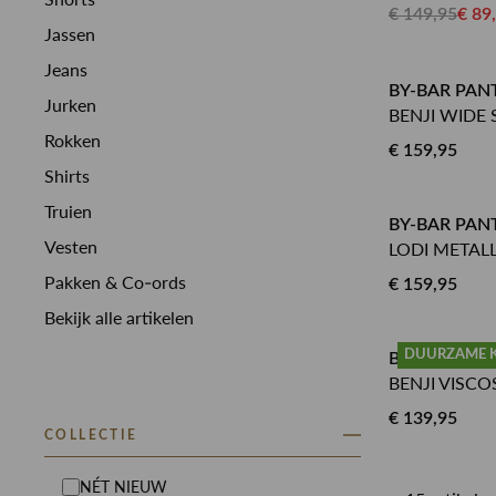
€ 149,95
€ 89
Jassen
Jeans
BY-BAR PAN
Jurken
BENJI WIDE 
Rokken
€ 159,95
Shirts
Truien
BY-BAR PAN
Vesten
LODI METAL
Pakken & Co-ords
€ 159,95
Bekijk alle artikelen
DUURZAME 
BY-BAR PAN
BENJI VISCO
€ 139,95
COLLECTIE
NÉT NIEUW