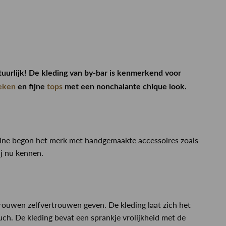
atuurlijk! De kleding van by-bar is kenmerkend voor
eken
en fijne
tops
met een nonchalante chique look.
igine begon het merk met handgemaakte accessoires zoals
ij nu kennen.
vrouwen zelfvertrouwen geven. De kleding laat zich het
uch. De kleding bevat een sprankje vrolijkheid met de