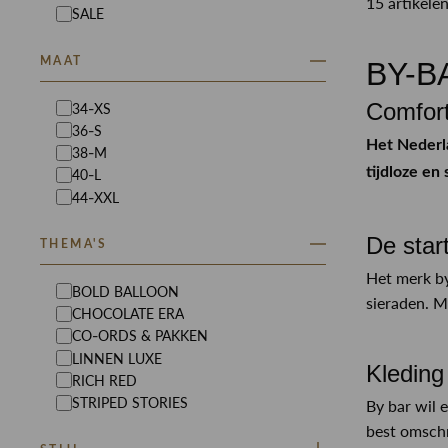
15 artikele
SALE
MAAT
BY-B
Comfort
34-XS
36-S
Het Nederla
38-M
tijdloze en
40-L
44-XXL
De star
THEMA'S
Het merk by
BOLD BALLOON
sieraden. M
CHOCOLATE ERA
CO-ORDS & PAKKEN
LINNEN LUXE
Kleding
RICH RED
STRIPED STORIES
By bar wil 
best omschr