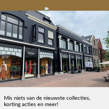
Gelegenheidskleding
Personal shopping
Gratis koffie of
Gratis retourneren in
Deskundig
Vermaakservice
6000 m²
drankje
kledingadvies
de winkel
winkeloppervlak
Mis niets van de nieuwste collecties,
korting acties en meer!