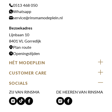
Genti
Jassen
0513 468 050
Jassen
PME Legend
Whatsapp
Jeans
Overhemden
service@rinsmamodeplein.nl
Butcher of Blue
Jumpsuits
Overshirts
Bekijk alle merken >
Bezoekadres
Jurken
Truien
Lijnbaan 10
Rokken
T-shirts
8401 VL Gorredijk
Plan route
Openingstijden
HÉT MODEPLEIN
ZIJ VAN RINSMA
CUSTOMER CARE
DE HEEREN VAN RINSMA
Veelgestelde vragen
SOCIALS
RINSMA.CONCEPTS
Retourneren & Ruilen
ZIJ VAN RINSMA
DE HEEREN VAN RINSMA
Eten en drinken
Betaalmethoden
Openingstijden
Bezorgen