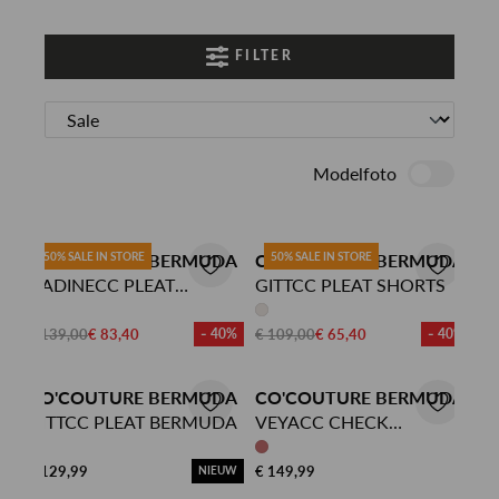
FILTER
Modelfoto
CO'COUTURE BERMUDA
50% SALE IN STORE
CO'COUTURE BERMUDA
50% SALE IN STORE
NADINECC PLEAT
GITTCC PLEAT SHORTS
BERMUDA
€ 139,00
€ 83,40
- 40%
€ 109,00
€ 65,40
- 40%
CO'COUTURE BERMUDA
CO'COUTURE BERMUDA
GITTCC PLEAT BERMUDA
VEYACC CHECK
BERMUDA
€ 129,99
€ 149,99
NIEUW