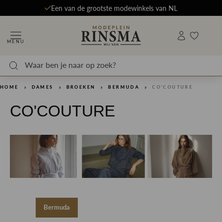
Een van de grootste modewinkels van NL
MENU
HOME
DAMES
BROEKEN
BERMUDA
CO'COUTURE
CO'COUTURE
Bermuda