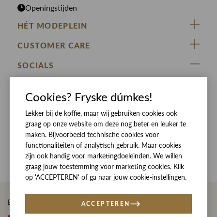
Openingstijden
HÉT MODEPLEIN
ZIJ VAN RINSMA
CUSTOMER CARE
DE HEEREN VAN RINSMA
Veelgestelde vragen
SOCIALS
RINSMA.CONCEPTS
Retourneren & Ruilen
ZIJ VAN RINSMA
DE HEEREN VAN RINSMA
Eten en drinken
Cookies? Fryske dúmkes!
Betaalmethoden
Openingstijden
Lekker bij de koffie, maar wij gebruiken cookies ook
Bezorgen
graag op onze website om deze nog beter en leuker te
Werken bij RINSMA
Contact
maken. Bijvoorbeeld technische cookies voor
functionaliteiten of analytisch gebruik. Maar cookies
Reviews
zijn ook handig voor marketingdoeleinden. We willen
graag jouw toestemming voor marketing cookies. Klik
op 'ACCEPTEREN' of ga naar jouw cookie-instellingen.
Betaal eenvoudig en veilig met
ACCEPTEREN