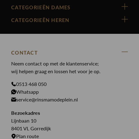
Vanguard
CATEGORIEËN DAMES
Cast Iron
Nieuw binnen
CATEGORIEËN HEREN
Polo Ralph Lauren
Accessoires
Nieuw binnen
Cavallaro
Blazers
Accessoires
State Of Art
Blouses
Broeken
CONTACT
Law of the sea
Broeken
Neem contact op met de klantenservice;
Colberts
Paul en Shark
wij helpen graag en lossen het voor je op.
Gilets
Giftcards
Genti
Jassen
0513 468 050
Jassen
PME Legend
Whatsapp
Jeans
Overhemden
service@rinsmamodeplein.nl
Butcher of Blue
Jumpsuits
Overshirts
Bekijk alle merken >
Bezoekadres
Jurken
Truien
Lijnbaan 10
Rokken
T-shirts
8401 VL Gorredijk
Plan route