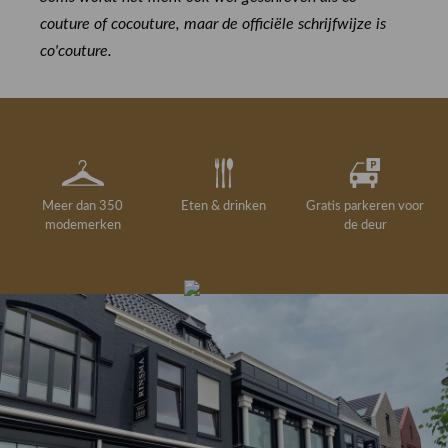
couture of cocouture, maar de officiële schrijfwijze is
co'couture.
Meer dan 350
Eten & drinken
Gratis parkeren voor
modemerken
de deur
Gelegenheidskleding
Personal shopping
Gratis koffie of
Gratis retourneren in
Deskundig
Vermaakservice
6000 m²
drankje
kledingadvies
de winkel
winkeloppervlak