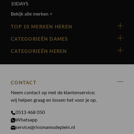
10DAYS
Bekijk alle merken >
TOP 10 MERKEN HEREN
Vanguard
CATEGORIEËN DAMES
Cast Iron
Nieuw binnen
CATEGORIEËN HEREN
Polo Ralph Lauren
Accessoires
Nieuw binnen
Cavallaro
Blazers
Accessoires
State Of Art
Blouses
CONTACT
Broeken
Law of the sea
Broeken
Neem contact op met de klantenservice;
Colberts
Paul en Shark
wij helpen graag en lossen het voor je op.
Gilets
Giftcards
Genti
Jassen
0513 468 050
Jassen
PME Legend
Whatsapp
Jeans
Overhemden
service@rinsmamodeplein.nl
Butcher of Blue
Jumpsuits