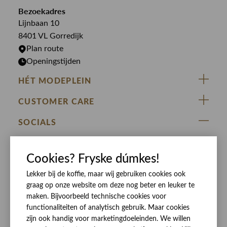
Overshirts
Bekijk alle merken >
Bezoekadres
Jurken
Truien
Lijnbaan 10
Rokken
T-shirts
8401 VL Gorredijk
Plan route
Openingstijden
HÉT MODEPLEIN
ZIJ VAN RINSMA
CUSTOMER CARE
DE HEEREN VAN RINSMA
Veelgestelde vragen
SOCIALS
RINSMA.CONCEPTS
Retourneren & Ruilen
ZIJ VAN RINSMA
DE HEEREN VAN RINSMA
Eten en drinken
Cookies? Fryske dúmkes!
Betaalmethoden
Openingstijden
Bezorgen
Lekker bij de koffie, maar wij gebruiken cookies ook
graag op onze website om deze nog beter en leuker te
Werken bij RINSMA
Contact
maken. Bijvoorbeeld technische cookies voor
Reviews
functionaliteiten of analytisch gebruik. Maar cookies
zijn ook handig voor marketingdoeleinden. We willen