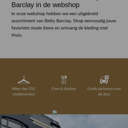
Barclay in de webshop
In onze webshop hebben we een uitgebreid
assortiment van Betty Barclay. Shop eenvoudig jouw
favoriete mode items en ontvang de kleding snel
thuis.
Meer dan 350
Eten & drinken
Gratis parkeren voor
modemerken
de deur
Gelegenheidskleding
Personal shopping
Gratis koffie of
Gratis retourneren in
Deskundig
Vermaakservice
6000 m²
drankje
kledingadvies
de winkel
winkeloppervlak