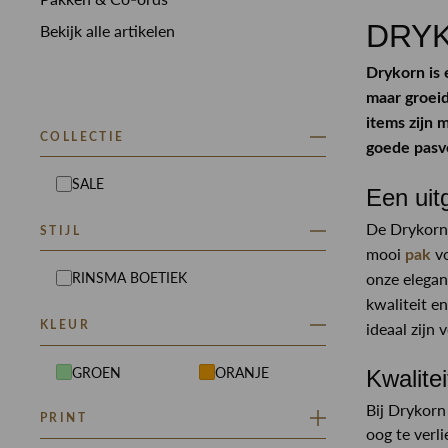
DRYK
Bekijk alle artikelen
Drykorn is
maar groeid
items zijn 
COLLECTIE
goede pasv
SALE
Een uit
De Drykorn 
STIJL
mooi
v
pak
onze elega
RINSMA BOETIEK
kwaliteit e
KLEUR
ideaal zijn
GROEN
ORANJE
Kwalite
Bij Drykorn
PRINT
oog te verl