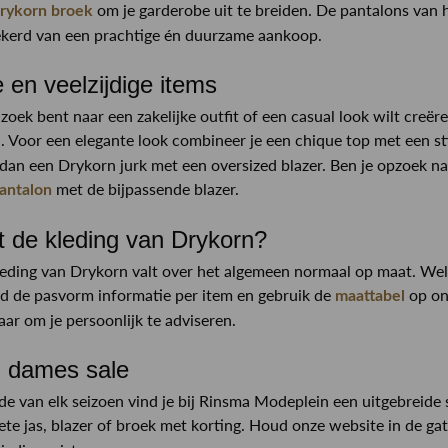
om je garderobe uit te breiden. De pantalons van h
rykorn broek
ekerd van een prachtige én duurzame aankoop.
le en veelzijdige items
 zoek bent naar een zakelijke outfit of een casual look wilt creë
 Voor een elegante look combineer je een chique top met een sti
an een Drykorn jurk met een oversized blazer. Ben je opzoek na
met de bijpassende blazer.
antalon
t de kleding van Drykorn?
ding van Drykorn valt over het algemeen normaal op maat. Wel vi
 de pasvorm informatie per item en gebruik de
op on
maattabel
aar om je persoonlijk te adviseren.
n dames sale
de van elk seizoen vind je bij Rinsma Modeplein een uitgebreide 
ete jas, blazer of broek met korting. Houd onze website in de gate