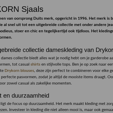
ORN Sjaals
 een van oorsprong Duits merk, opgericht in 1996. Het merk i
e al snel uit tot een uitgebreide collectie met onder andere je
modieus, stoer en chic en tegelijkertijd ook tijdloos. Het kled
ormen.
gebreide collectie dameskleding van Dryko
dames collectie biedt alles wat je nodig hebt om je garderobe aa
ormen, tot casual
en stijlvolle tops. Ben je op zoek naar 
shirts
nte
, deze zijn perfect te combineren voor elke
Drykorn blouses
n perfecte pasvormen, zodat je altijd de mooiste items draagt. O
 voor zowel casual als zakelijke momenten.
it en duurzaamheid
 ligt de focus op duurzaamheid. Het merk maakt kleding met zorg
iezen. Investeer in kleding die niet alleen mooi is, maar ook gem