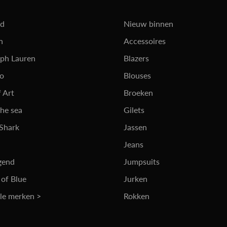
rd
Nieuw binnen
n
Accessoires
lph Lauren
Blazers
ro
Blouses
 Art
Broeken
the sea
Gilets
 Shark
Jassen
Jeans
gend
Jumpsuits
 of Blue
Jurken
lle merken >
Rokken