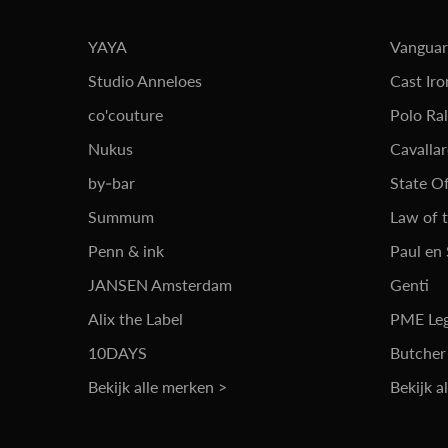
YAYA
Vangua
Studio Anneloes
Cast Iro
co'couture
Polo Ra
Nukus
Cavalla
by-bar
State Of
Summum
Law of 
Penn & ink
Paul en
JANSEN Amsterdam
Genti
Alix the Label
PME Le
10DAYS
Butcher
Bekijk alle merken >
Bekijk a