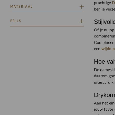
prachtige
D
EFFEN
MATERIAAL
ben je verz
NON STRETCH
Stijlvol
PRIJS
Of je nu op
Minimaal
Maximaal
combineren.
–
Combineer d
een
wijde p
Hoe val
De dameskle
daarom goed
uiteraard kl
Drykor
Aan het ein
jouw favori