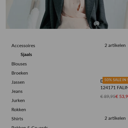
2 artikelen
Accessoires
Sjaals
Blouses
Broeken
50% SALE IN
DRYKORN S
Jassen
124171 FALI
Jeans
€ 89,95
€ 53,
Jurken
Rokken
2 artikelen
Shirts
Pakken & Co-ords