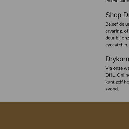
enkele aanb
Shop Dr
Beleef de u
ervaring, o
deur bij on
eyecatcher,
Drykorn
Via onze we
DHL. Online
kunt zelf h
avond.