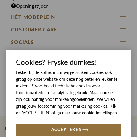
Openingstijden
HÉT MODEPLEIN
ZIJ VAN RINSMA
CUSTOMER CARE
DE HEEREN VAN RINSMA
Veelgestelde vragen
SOCIALS
RINSMA.CONCEPTS
Retourneren & Ruilen
ZIJ VAN RINSMA
DE HEEREN VAN RINSMA
Eten en drinken
Cookies? Fryske dúmkes!
Betaalmethoden
Openingstijden
Lekker bij de koffie, maar wij gebruiken cookies ook
Bezorgen
graag op onze website om deze nog beter en leuker te
Werken bij RINSMA
Contact
maken. Bijvoorbeeld technische cookies voor
functionaliteiten of analytisch gebruik. Maar cookies
Reviews
zijn ook handig voor marketingdoeleinden. We willen
graag jouw toestemming voor marketing cookies. Klik
op 'ACCEPTEREN' of ga naar jouw cookie-instellingen.
Betaal eenvoudig en veilig met
ACCEPTEREN