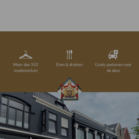
Meer dan 350
Eten & drinken
Gratis parkeren voor
modemerken
de deur
Gelegenheidskleding
Personal shopping
Gratis koffie of
Gratis retourneren in
Deskundig
Vermaakservice
6000 m²
drankje
kledingadvies
de winkel
winkeloppervlak