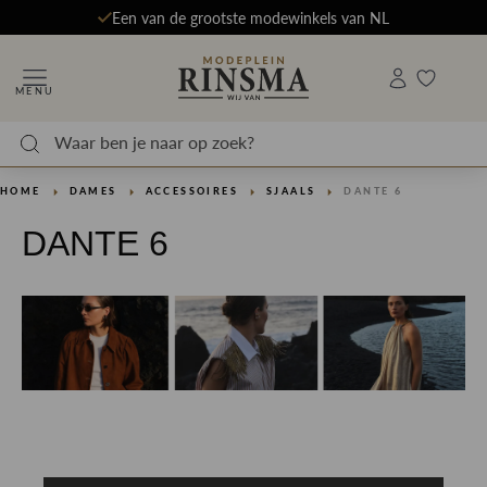
Een van de grootste modewinkels van NL
MENU
HOME
DAMES
ACCESSOIRES
SJAALS
DANTE 6
DANTE 6