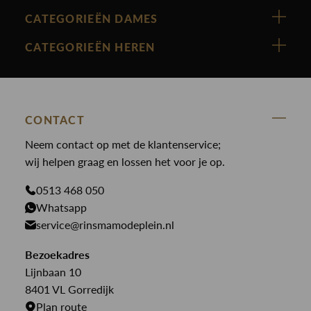
Vanguard
CATEGORIEËN DAMES
Cast Iron
Nieuw binnen
CATEGORIEËN HEREN
Polo Ralph Lauren
Accessoires
Nieuw binnen
Cavallaro
Blazers
Accessoires
State Of Art
Blouses
Broeken
CONTACT
Law of the sea
Broeken
Neem contact op met de klantenservice;
Colberts
Paul en Shark
wij helpen graag en lossen het voor je op.
Gilets
Giftcards
Genti
Jassen
0513 468 050
Jassen
PME Legend
Whatsapp
Jeans
Overhemden
service@rinsmamodeplein.nl
Butcher of Blue
Jumpsuits
Overshirts
Bekijk alle merken >
Bezoekadres
Jurken
Truien
Lijnbaan 10
Rokken
T-shirts
8401 VL Gorredijk
Plan route