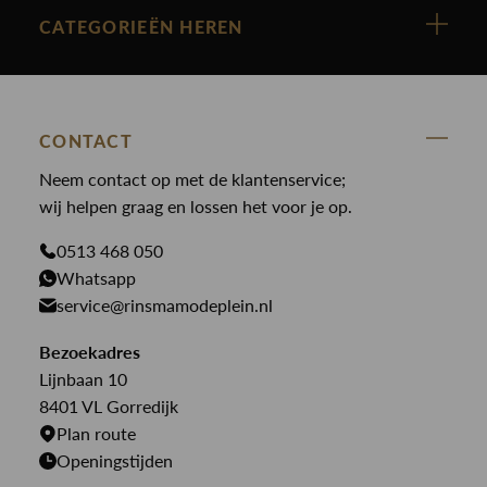
Cast Iron
Nieuw binnen
CATEGORIEËN HEREN
Polo Ralph Lauren
Accessoires
Nieuw binnen
Cavallaro
Blazers
Accessoires
State Of Art
Blouses
Broeken
CONTACT
Law of the sea
Broeken
Neem contact op met de klantenservice;
Colberts
Paul en Shark
wij helpen graag en lossen het voor je op.
Gilets
Giftcards
Genti
Jassen
0513 468 050
Jassen
PME Legend
Whatsapp
Jeans
Overhemden
service@rinsmamodeplein.nl
Butcher of Blue
Jumpsuits
Overshirts
Bekijk alle merken >
Bezoekadres
Jurken
Truien
Lijnbaan 10
Rokken
T-shirts
8401 VL Gorredijk
Plan route
Openingstijden