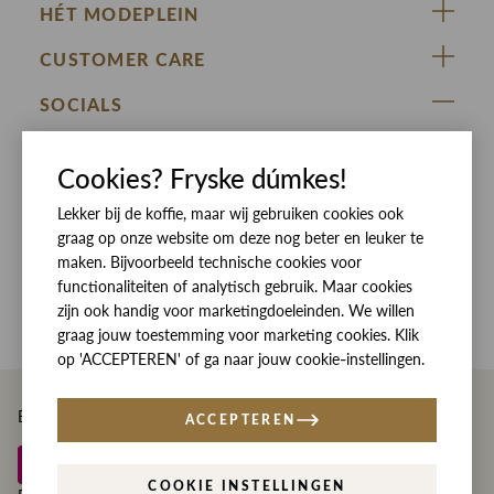
HÉT MODEPLEIN
ZIJ VAN RINSMA
CUSTOMER CARE
DE HEEREN VAN RINSMA
Veelgestelde vragen
SOCIALS
RINSMA.CONCEPTS
Retourneren & Ruilen
ZIJ VAN RINSMA
DE HEEREN VAN RINSMA
Eten en drinken
Cookies? Fryske dúmkes!
Betaalmethoden
Openingstijden
Lekker bij de koffie, maar wij gebruiken cookies ook
Bezorgen
graag op onze website om deze nog beter en leuker te
Werken bij RINSMA
Contact
maken. Bijvoorbeeld technische cookies voor
functionaliteiten of analytisch gebruik. Maar cookies
Reviews
zijn ook handig voor marketingdoeleinden. We willen
graag jouw toestemming voor marketing cookies. Klik
op 'ACCEPTEREN' of ga naar jouw cookie-instellingen.
Betaal eenvoudig en veilig met
ACCEPTEREN
COOKIE INSTELLINGEN