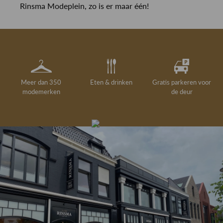
Rinsma Modeplein, zo is er maar één!
Meer dan 350
Eten & drinken
Gratis parkeren voor
modemerken
de deur
Gelegenheidskleding
Personal shopping
Gratis koffie of
Gratis retourneren in
Deskundig
Vermaakservice
6000 m²
drankje
kledingadvies
de winkel
winkeloppervlak