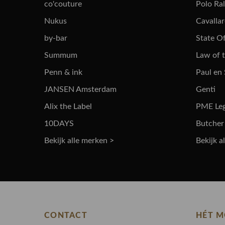
co'couture
Polo Ra
Nukus
Cavalla
by-bar
State Of
Summum
Law of 
Penn & ink
Paul en
JANSEN Amsterdam
Genti
Alix the Label
PME Le
10DAYS
Butcher
Bekijk alle merken >
Bekijk a
CONTACT
HÉT M