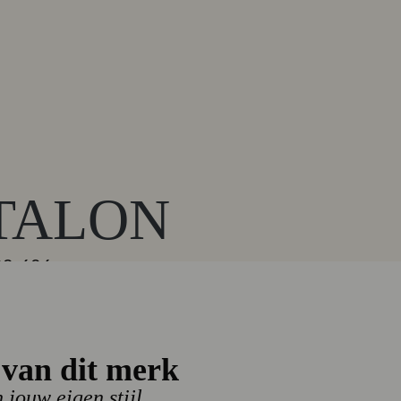
TALON
99-606
van dit merk
n jouw eigen stijl