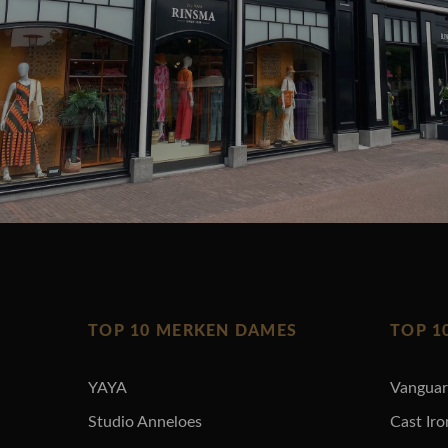
TOP 10 MERKEN DAMES
TOP 1
YAYA
Vangua
Studio Anneloes
Cast Iro