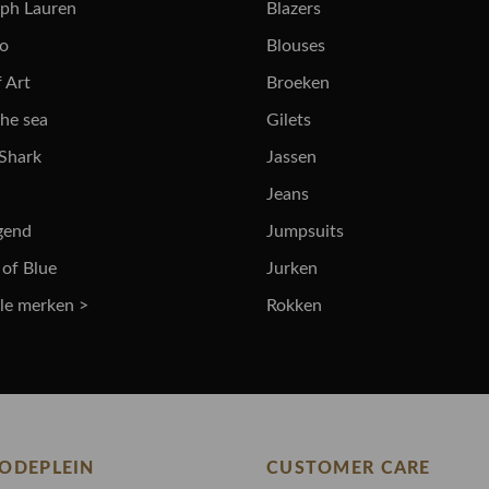
lph Lauren
Blazers
ro
Blouses
 Art
Broeken
the sea
Gilets
 Shark
Jassen
Jeans
gend
Jumpsuits
 of Blue
Jurken
lle merken >
Rokken
ODEPLEIN
CUSTOMER CARE