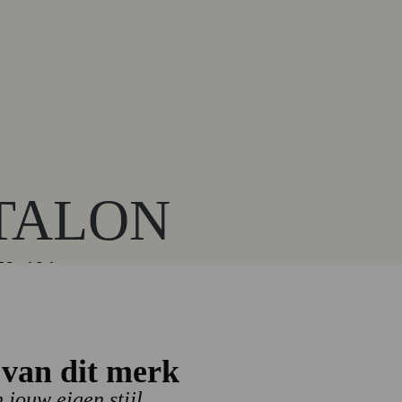
TALON
73-606
van dit merk
n jouw eigen stijl