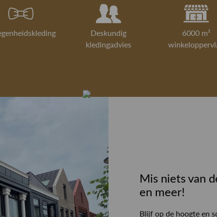
egenheidskleding
Deskundig
6000 m²
kledingadvies
winkeloppervl
Mis niets van d
en meer!
Blijf op de hoogte en s