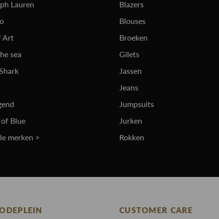
lph Lauren
Blazers
ro
Blouses
 Art
Broeken
the sea
Gilets
 Shark
Jassen
Jeans
gend
Jumpsuits
 of Blue
Jurken
lle merken >
Rokken
ODEPLEIN
CUSTOMER CARE