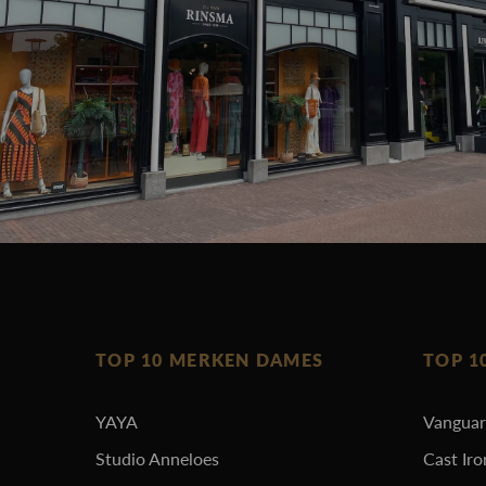
TOP 10 MERKEN DAMES
TOP 1
YAYA
Vangua
Studio Anneloes
Cast Iro