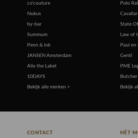
co'couture
Polo Ra
Nukus
Cavalla
by-bar
State Of
Summum
Law of 
Penn & ink
Paul en
JANSEN Amsterdam
Genti
Alix the Label
PME Le
10DAYS
Butcher
Bekijk alle merken >
Bekijk a
CONTACT
HÉT M