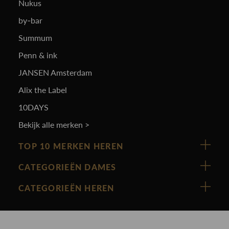
Nukus
by-bar
Summum
Penn & ink
JANSEN Amsterdam
Alix the Label
10DAYS
Bekijk alle merken >
TOP 10 MERKEN HEREN
Vanguard
CATEGORIEËN DAMES
Cast Iron
Nieuw binnen
CATEGORIEËN HEREN
Polo Ralph Lauren
Accessoires
Nieuw binnen
Cavallaro
Blazers
Accessoires