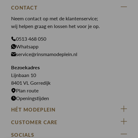
State Of Art
Blouses
Broeken
CONTACT
Law of the sea
Broeken
Neem contact op met de klantenservice;
Colberts
Paul en Shark
wij helpen graag en lossen het voor je op.
Gilets
Giftcards
Genti
Jassen
0513 468 050
Jassen
PME Legend
Whatsapp
Jeans
Overhemden
service@rinsmamodeplein.nl
Butcher of Blue
Jumpsuits
Overshirts
Bekijk alle merken >
Bezoekadres
Jurken
Truien
Lijnbaan 10
Rokken
T-shirts
8401 VL Gorredijk
Plan route
Openingstijden
HÉT MODEPLEIN
ZIJ VAN RINSMA
CUSTOMER CARE
DE HEEREN VAN RINSMA
Veelgestelde vragen
SOCIALS