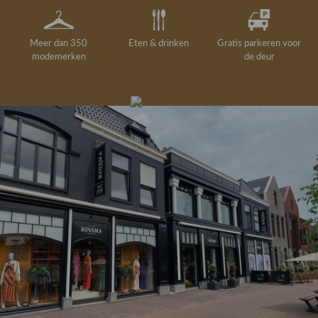
Meer dan 350
Eten & drinken
Gratis parkeren voor
modemerken
de deur
Gelegenheidskleding
Personal shopping
Gratis koffie of
Gratis retourneren in
Deskundig
Vermaakservice
6000 m²
drankje
kledingadvies
de winkel
winkeloppervlak