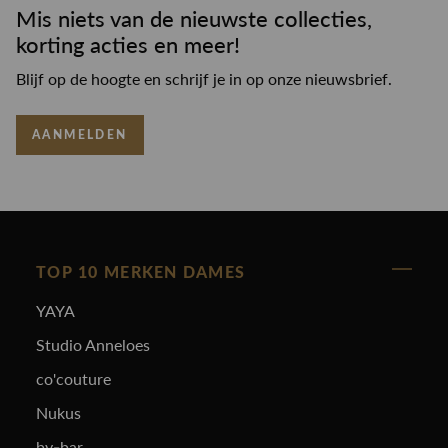
Mis niets van de nieuwste collecties,
korting acties en meer!
Blijf op de hoogte en schrijf je in op onze nieuwsbrief.
AANMELDEN
TOP 10 MERKEN DAMES
YAYA
Studio Anneloes
co'couture
Nukus
by-bar