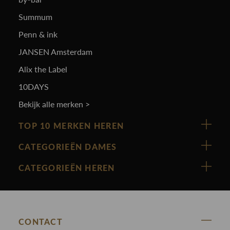
Summum
Penn & ink
JANSEN Amsterdam
Alix the Label
10DAYS
Bekijk alle merken >
TOP 10 MERKEN HEREN
Vanguard
CATEGORIEËN DAMES
Cast Iron
Nieuw binnen
CATEGORIEËN HEREN
Polo Ralph Lauren
Accessoires
Nieuw binnen
Cavallaro
Blazers
Accessoires
State Of Art
Blouses
Broeken
CONTACT