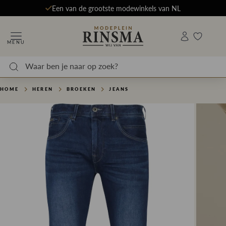
Een van de grootste modewinkels van NL
MENU
HOME
HEREN
BROEKEN
JEANS