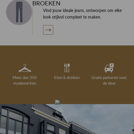
BROEKEN
Vind jouw ideale jeans, ontworpen om elke
look stijlvol compleet te maken.
Meer dan 350
Eten & drinken
Gratis parkeren voor
modemerken
de deur
Gelegenheidskleding
Personal shopping
Gratis koffie of
Gratis retourneren in
Deskundig
Vermaakservice
6000 m²
drankje
kledingadvies
de winkel
winkeloppervlak