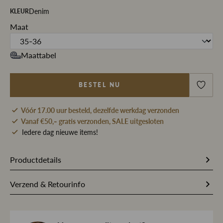
Denim
KLEUR
Maat
Maattabel
BESTEL NU
Vóór 17.00 uur besteld, dezelfde werkdag verzonden
Vanaf €50,- gratis verzonden, SALE uitgesloten
Iedere dag nieuwe items!
Productdetails
Artikelnummer
266672
Verzend & Retourinfo
Stofsamenstelling
49% Katoen / 36% Gerecycled
Bestel je op werkdagen vóór 17.00 uur, dan pakken wij
polyester / 12% Viscose / 3%
jouw bestelling dezelfde dag nog met zorg in en sturen we