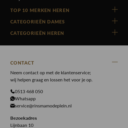
TOP 10 MERKEN HEREN
Vanguard
CATEGORIEËN DAMES
Cast Iron
Nieuw binnen
CATEGORIEËN HEREN
Polo Ralph Lauren
Accessoires
Nieuw binnen
Cavallaro
Blazers
Accessoires
State Of Art
Blouses
CONTACT
Broeken
Law of the sea
Broeken
Neem contact op met de klantenservice;
Colberts
Paul en Shark
wij helpen graag en lossen het voor je op.
Gilets
Giftcards
Genti
Jassen
0513 468 050
Jassen
Whatsapp
PME Legend
Jeans
Overhemden
service@rinsmamodeplein.nl
Butcher of Blue
Jumpsuits
Overshirts
Bezoekadres
Bekijk alle merken >
Jurken
Truien
Lijnbaan 10