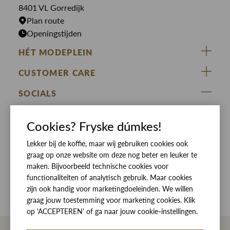
Rokken
T-shirts
8401 VL Gorredijk
Plan route
Openingstijden
HÉT MODEPLEIN
ZIJ VAN RINSMA
CUSTOMER CARE
DE HEEREN VAN RINSMA
Veelgestelde vragen
SOCIALS
RINSMA.CONCEPTS
Retourneren & Ruilen
ZIJ VAN RINSMA
DE HEEREN VAN RINSMA
Eten en drinken
Cookies? Fryske dúmkes!
Betaalmethoden
Openingstijden
Lekker bij de koffie, maar wij gebruiken cookies ook
Bezorgen
graag op onze website om deze nog beter en leuker te
Werken bij RINSMA
Contact
maken. Bijvoorbeeld technische cookies voor
functionaliteiten of analytisch gebruik. Maar cookies
Reviews
zijn ook handig voor marketingdoeleinden. We willen
graag jouw toestemming voor marketing cookies. Klik
op 'ACCEPTEREN' of ga naar jouw cookie-instellingen.