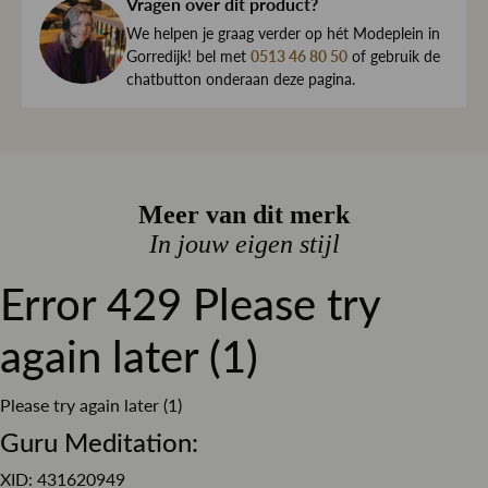
haar direct naar je toe.
Vragen over dit product?
Elastaan
We begrijpen maar al te goed dat het kan gebeuren dat
We helpen je graag verder op hét Modeplein in
Kleur
Denim
een item toch niet helemaal naar wens is. Daarom ben je
Gorredijk! bel met
0513 46 80 50
of gebruik de
chatbutton onderaan deze pagina.
Dessin
altijd welkom om ieder artikel eerst te passen op ons
Effen
Modeplein in Gorredijk.
Pasvorm
Regular fit
Is iets toch niet wat je zocht?
Materiaal
Stretch denim
Retourneren kan eenvoudig via onze retourservice, en in
Sluiting
Knoop en ritssluiting
Meer van dit merk
de winkel is dat altijd gratis. Lees hier meer over ruilen en
retourneren.
In jouw eigen stijl
Lees meer over bezorgen, ruilen en retourneren
Error 429 Please try
again later (1)
Please try again later (1)
Guru Meditation:
XID: 431620949